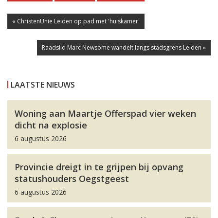
« ChristenUnie Leiden op pad met 'huiskamer'
Raadslid Marc Newsome wandelt langs stadsgrens Leiden »
LAATSTE NIEUWS
Woning aan Maartje Offerspad vier weken
dicht na explosie
6 augustus 2026
Provincie dreigt in te grijpen bij opvang
statushouders Oegstgeest
6 augustus 2026