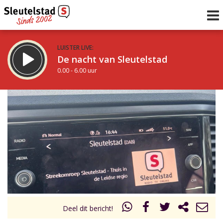
LUISTER LIVE:
De nacht van Sleutelstad
0.00 - 6.00 uur
STRAKS:
De ochtend van Sleutelstad
6.00 - 12.00 uur
uur 1 van 0
Vorig uur
Volgend uur
Inklappen
Deel dit bericht!