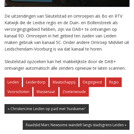
De uitzendingen van Sleutelstad en omroepen als Bo en RTV
Katwijk die de Leidse regio en de Duin- en Bollenstreek als
verzorgingsgebied hebben, zijn via DAB+ te ontvangen op
kanaal 9D. Omroepen in het gebied ten zuiden van Leiden
maken gebruik van kanaal 5C. Onder andere Omroep Midvliet uit
Leidschendam-Voorburg is via dat kanaal te horen.
Sleutelstad opzoeken kan het makkelijkste door de DAB+
ontvanger automatisch alle zenders opnieuw te laten scannen.
Leiden
Leiderdorp
Maatschappij
Oegstgeest
Regio
Voorschoten
Wassenaar
Zoeterwoude
« ChristenUnie Leiden op pad met 'huiskamer'
Raadslid Marc Newsome wandelt langs stadsgrens Leiden »