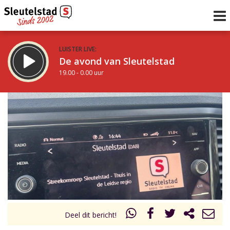
LUISTER LIVE:
De avond van Sleutelstad
19.00 - 0.00 uur
STRAKS:
De nacht van Sleutelstad
0.00 - 6.00 uur
uur 1 van 0
Vorig uur
Volgend uur
Inklappen
Deel dit bericht!