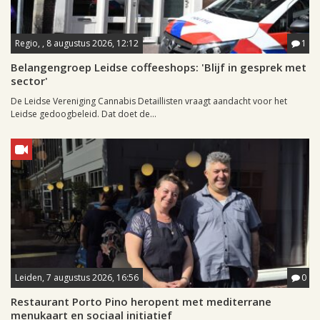
Regio, , 8 augustus 2026, 12:12
1
Belangengroep Leidse coffeeshops: 'Blijf in gesprek met
sector'
De Leidse Vereniging Cannabis Detaillisten vraagt aandacht voor het
Leidse gedoogbeleid. Dat doet de...
Leiden, 7 augustus 2026, 16:56
0
Restaurant Porto Pino heropent met mediterrane
menukaart en sociaal initiatief