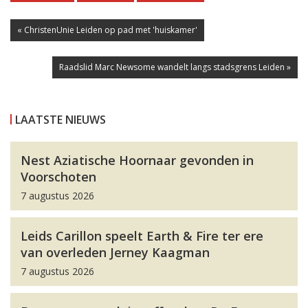
« ChristenUnie Leiden op pad met 'huiskamer'
Raadslid Marc Newsome wandelt langs stadsgrens Leiden »
LAATSTE NIEUWS
Nest Aziatische Hoornaar gevonden in
Voorschoten
7 augustus 2026
Leids Carillon speelt Earth & Fire ter ere
van overleden Jerney Kaagman
7 augustus 2026