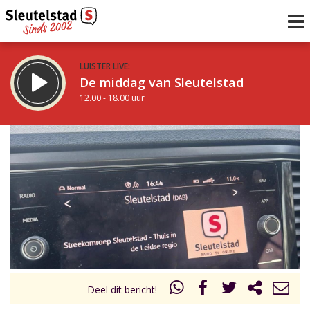
LUISTER LIVE:
De middag van Sleutelstad
12.00 - 18.00 uur
STRAKS:
De vrijdagavond met Keanu
18.00 - 19.00 uur
uur 1 van 0
Vorig uur
Volgend uur
Inklappen
Deel dit bericht!