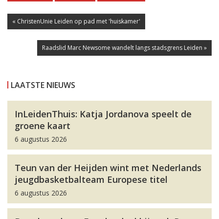
« ChristenUnie Leiden op pad met 'huiskamer'
Raadslid Marc Newsome wandelt langs stadsgrens Leiden »
LAATSTE NIEUWS
InLeidenThuis: Katja Jordanova speelt de
groene kaart
6 augustus 2026
Teun van der Heijden wint met Nederlands
jeugdbasketbalteam Europese titel
6 augustus 2026