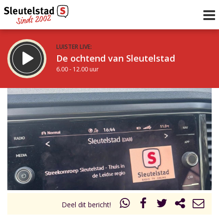
LUISTER LIVE:
De ochtend van Sleutelstad
6.00 - 12.00 uur
STRAKS:
De middag van Sleutelstad
12.00 - 18.00 uur
uur 1 van 0
Vorig uur
Volgend uur
Inklappen
Deel dit bericht!