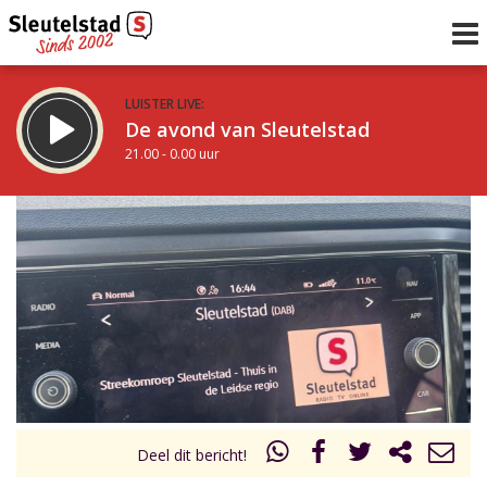
LUISTER LIVE:
De avond van Sleutelstad
21.00 - 0.00 uur
STRAKS:
De nacht van Sleutelstad
0.00 - 6.00 uur
uur 1 van 0
Vorig uur
Volgend uur
Inklappen
Deel dit bericht!