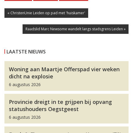
« ChristenUnie Leiden op pad met 'huiskamer'
Raadslid Marc Newsome wandelt langs stadsgrens Leiden »
LAATSTE NIEUWS
Woning aan Maartje Offerspad vier weken
dicht na explosie
6 augustus 2026
Provincie dreigt in te grijpen bij opvang
statushouders Oegstgeest
6 augustus 2026