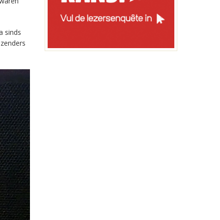
 waren
a sinds
-zenders