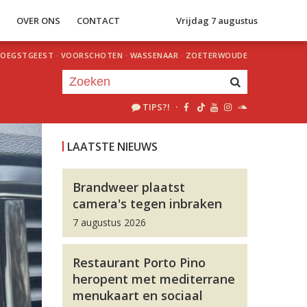
S
OVER ONS
CONTACT
Vrijdag 7 augustus
OEGSTGEEST
·
VOORSCHOTEN
·
WASSENAAR
·
ZOETERWOUDE
TIPS?!
·
Je luistert nu naar
uur 1 van 0
LAATSTE NIEUWS
«
Vorig uur
Volgend uur
»
Brandweer plaatst
camera's tegen inbraken
7 augustus 2026
Restaurant Porto Pino
heropent met mediterrane
menukaart en sociaal