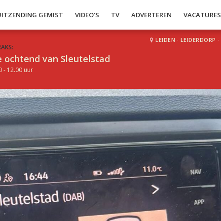
UITZENDING GEMIST
VIDEO’S
TV
ADVERTEREN
VACATURE
LEIDEN
·
LEIDERDORP
·
RAKS:
 ochtend van Sleutelstad
0 - 12.00 uur