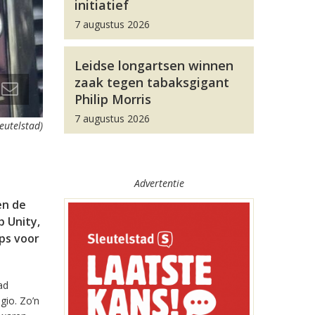
initiatief
7 augustus 2026
Leidse longartsen winnen
zaak tegen tabaksgigant
Philip Morris
7 augustus 2026
leutelstad)
Advertentie
en de
 Unity,
pps voor
ad
gio. Zo’n