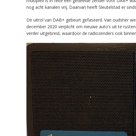
multiplex is in feite een gedeelde zender voor DAB+ w
nog acht kanalen vrij. Daarvan heeft Sleutelstad er sind
De uitrol van DAB+ gebeurt gefaseerd. Van oudsher werd 
december 2020 verplicht om nieuwe auto’s uit te rust
verder uitgebreid, waardoor de radiozenders ook binnens