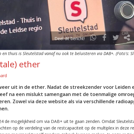
Deel dit bericht!
o en thuis is Sleutelstad vanaf nu ook te beluisteren via DAB+. (Foto's: S
tale) ether
aard
eer uit in de ether. Nadat de streekzender voor Leiden 
leef na een mislukt samengaan met de toenmalige omroep
eren. Zowel via deze website als via verschillende radioa
men.
24 de mogelijkheid om via DAB+ uit te gaan zenden. Omdat Sleutelst
en op de verdeling van de restcapaciteit op de multiplex in deze re