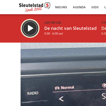
NIEUWS
AGENDA
GIDS
LUISTER LIVE:
ST
De nacht van Sleutelstad
De
0.00 - 6.00 uur
6.0
Inklappen