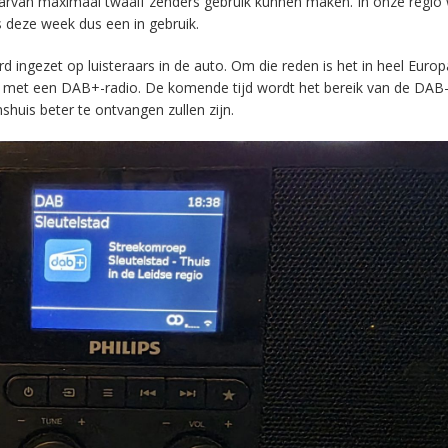
aarvan maximaal twaalf zenders gebruik kunnen maken. In onze regio
s deze week dus een in gebruik.
ingezet op luisteraars in de auto. Om die reden is het in heel Europ
en met een DAB+-radio. De komende tijd wordt het bereik van de DAB
huis beter te ontvangen zullen zijn.