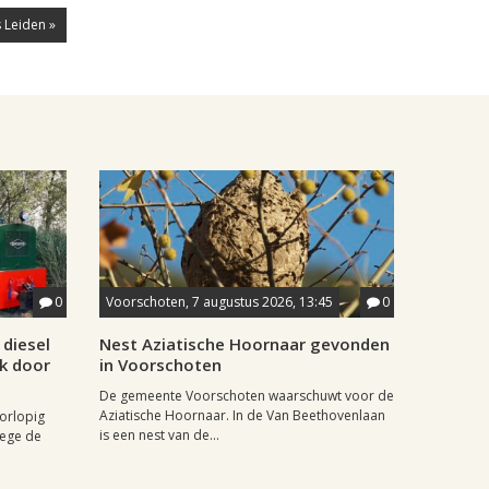
 Leiden »
0
Voorschoten, 7 augustus 2026, 13:45
0
diesel
Nest Aziatische Hoornaar gevonden
jk door
in Voorschoten
De gemeente Voorschoten waarschuwt voor de
Aziatische Hoornaar. In de Van Beethovenlaan
oorlopig
is een nest van de...
wege de