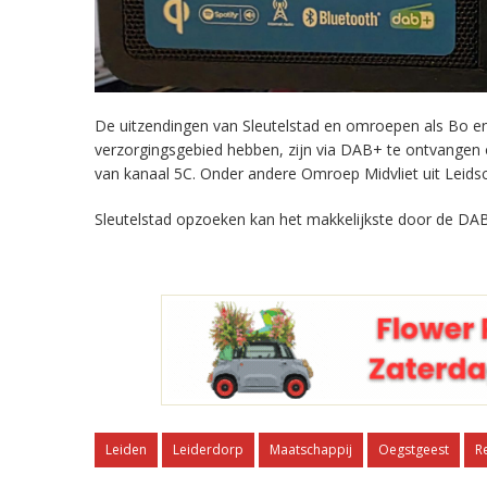
De uitzendingen van Sleutelstad en omroepen als Bo en 
verzorgingsgebied hebben, zijn via DAB+ te ontvangen
van kanaal 5C. Onder andere Omroep Midvliet uit Leids
Sleutelstad opzoeken kan het makkelijkste door de DAB
Leiden
Leiderdorp
Maatschappij
Oegstgeest
R