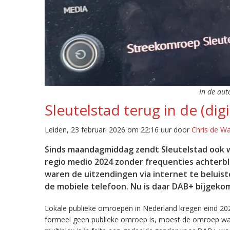
In de aut
Sleutelstad terug in de (digi
Leiden, 23 februari 2026 om 22:16 uur door
Chris de W
Sinds maandagmiddag zendt Sleutelstad ook w
regio medio 2024 zonder frequenties achterb
waren de uitzendingen via internet te beluist
de mobiele telefoon. Nu is daar DAB+ bijgeko
Lokale publieke omroepen in Nederland kregen eind 20
formeel geen publieke omroep is, moest de omroep wacht