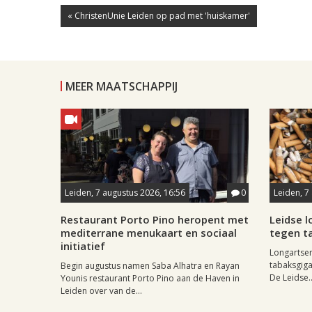
« ChristenUnie Leiden op pad met 'huiskamer'
MEER MAATSCHAPPIJ
Leiden, 7 augustus 2026, 16:56
0
Leiden, 7
Restaurant Porto Pino heropent met
Leidse 
mediterrane menukaart en sociaal
tegen ta
initiatief
Longartse
tabaksgigan
Begin augustus namen Saba Alhatra en Rayan
De Leidse..
Younis restaurant Porto Pino aan de Haven in
Leiden over van de...