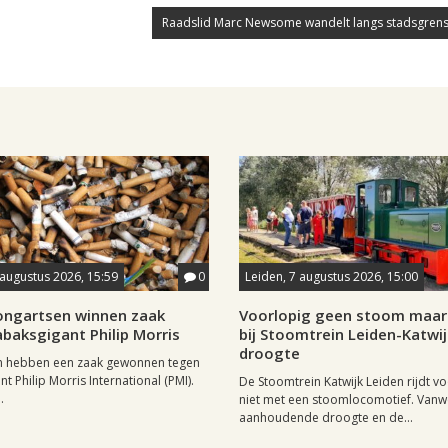
Raadslid Marc Newsome wandelt langs stadsgrens
 augustus 2026, 15:59
0
Leiden, 7 augustus 2026, 15:00
longartsen winnen zaak
Voorlopig geen stoom maar 
baksgigant Philip Morris
bij Stoomtrein Leiden-Katwi
droogte
n hebben een zaak gewonnen tegen
t Philip Morris International (PMI).
De Stoomtrein Katwijk Leiden rijdt v
.
niet met een stoomlocomotief. Van
aanhoudende droogte en de...