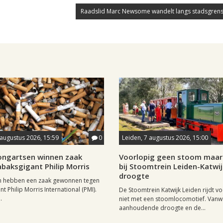
Raadslid Marc Newsome wandelt langs stadsgrens
 augustus 2026, 15:59
0
Leiden, 7 augustus 2026, 15:00
longartsen winnen zaak
Voorlopig geen stoom maar 
baksgigant Philip Morris
bij Stoomtrein Leiden-Katwi
droogte
n hebben een zaak gewonnen tegen
t Philip Morris International (PMI).
De Stoomtrein Katwijk Leiden rijdt v
.
niet met een stoomlocomotief. Van
aanhoudende droogte en de...