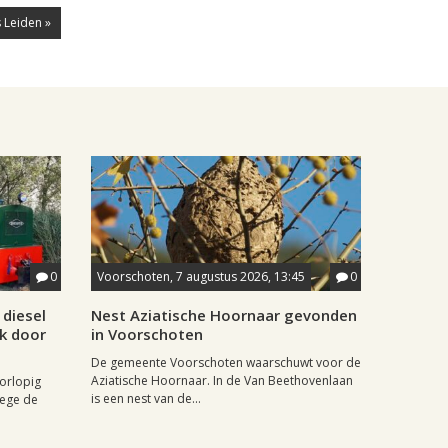
 Leiden »
0
Voorschoten, 7 augustus 2026, 13:45
0
diesel
Nest Aziatische Hoornaar gevonden
jk door
in Voorschoten
De gemeente Voorschoten waarschuwt voor de
Aziatische Hoornaar. In de Van Beethovenlaan
oorlopig
is een nest van de...
wege de