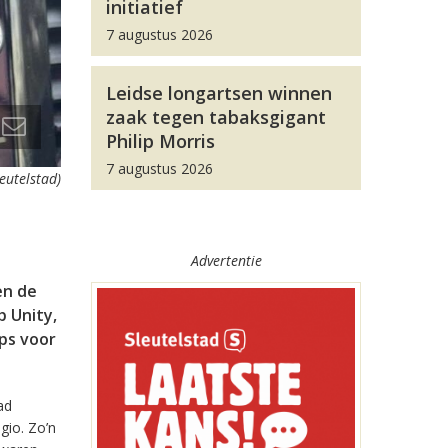
initiatief
7 augustus 2026
Leidse longartsen winnen
zaak tegen tabaksgigant
Philip Morris
7 augustus 2026
leutelstad)
Advertentie
en de
 Unity,
pps voor
ad
gio. Zo’n