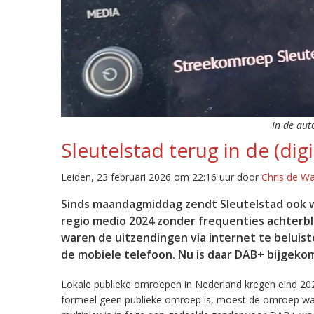
In de aut
Sleutelstad terug in de (digi
Leiden, 23 februari 2026 om 22:16 uur door
Chris de W
Sinds maandagmiddag zendt Sleutelstad ook w
regio medio 2024 zonder frequenties achterb
waren de uitzendingen via internet te beluist
de mobiele telefoon. Nu is daar DAB+ bijgeko
Lokale publieke omroepen in Nederland kregen eind 20
formeel geen publieke omroep is, moest de omroep wacht