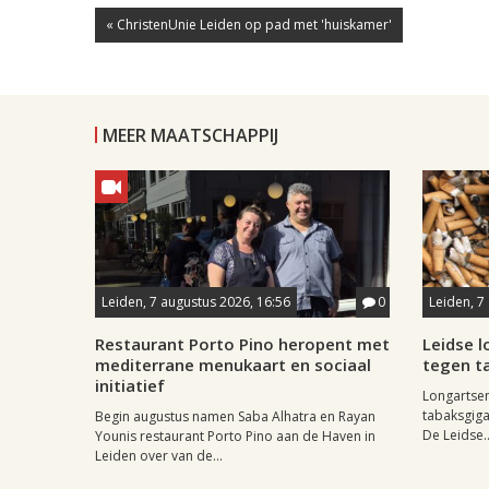
« ChristenUnie Leiden op pad met 'huiskamer'
MEER MAATSCHAPPIJ
Leiden, 7 augustus 2026, 16:56
0
Leiden, 7
Restaurant Porto Pino heropent met
Leidse 
mediterrane menukaart en sociaal
tegen ta
initiatief
Longartse
tabaksgigan
Begin augustus namen Saba Alhatra en Rayan
De Leidse..
Younis restaurant Porto Pino aan de Haven in
Leiden over van de...