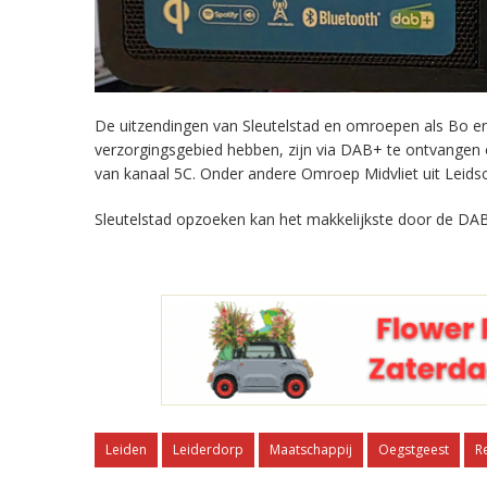
De uitzendingen van Sleutelstad en omroepen als Bo en 
verzorgingsgebied hebben, zijn via DAB+ te ontvangen
van kanaal 5C. Onder andere Omroep Midvliet uit Leids
Sleutelstad opzoeken kan het makkelijkste door de DAB
Leiden
Leiderdorp
Maatschappij
Oegstgeest
R