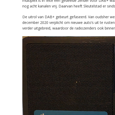
multiplex is in feite een gedeelde zender voor DAB+ w
nog acht kanalen vrij. Daarvan heeft Sleutelstad er sind
De uitrol van DAB+ gebeurt gefaseerd. Van oudsher werd 
december 2020 verplicht om nieuwe auto’s uit te rust
verder uitgebreid, waardoor de radiozenders ook binnens