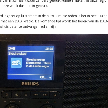
aarvan maximaal twaalf zenders gebruik kunnen maken. In onze regio
s deze week dus een in gebruik.
ingezet op luisteraars in de auto. Om die reden is het in heel Europ
en met een DAB+-radio. De komende tijd wordt het bereik van de DAB
huis beter te ontvangen zullen zijn.