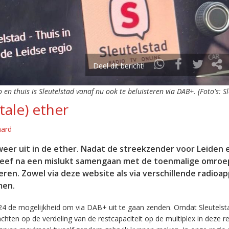
Deel dit bericht!
o en thuis is Sleutelstad vanaf nu ook te beluisteren via DAB+. (Foto's: S
tale) ether
aard
eer uit in de ether. Nadat de streekzender voor Leiden 
leef na een mislukt samengaan met de toenmalige omroep
eren. Zowel via deze website als via verschillende radioa
men.
24 de mogelijkheid om via DAB+ uit te gaan zenden. Omdat Sleutelst
en op de verdeling van de restcapaciteit op de multiplex in deze re