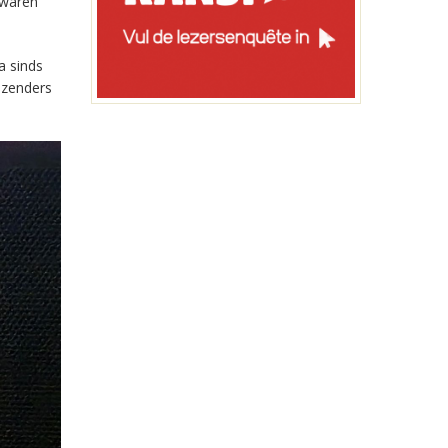
 waren
a sinds
-zenders