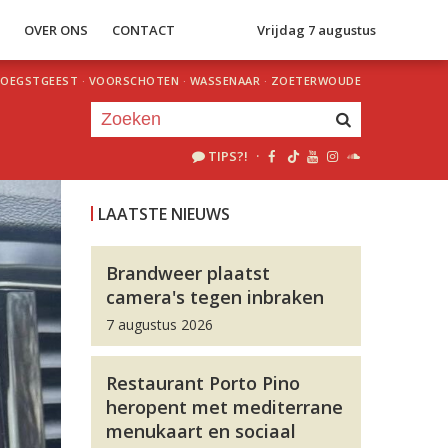
S
OVER ONS
CONTACT
Vrijdag 7 augustus
OEGSTGEEST
·
VOORSCHOTEN
·
WASSENAAR
·
ZOETERWOUDE
TIPS?!
·
Je luistert nu naar
uur 1 van 0
LAATSTE NIEUWS
«
Vorig uur
Volgend uur
»
Brandweer plaatst
camera's tegen inbraken
7 augustus 2026
Restaurant Porto Pino
heropent met mediterrane
menukaart en sociaal