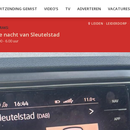
UITZENDING GEMIST
VIDEO’S
TV
ADVERTEREN
VACATURE
LEIDEN
·
LEIDERDORP
·
RAKS:
e nacht van Sleutelstad
0 - 6.00 uur