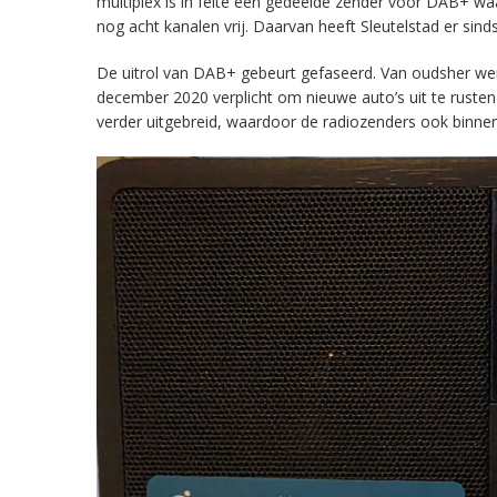
multiplex is in feite een gedeelde zender voor DAB+ w
nog acht kanalen vrij. Daarvan heeft Sleutelstad er sind
De uitrol van DAB+ gebeurt gefaseerd. Van oudsher werd 
december 2020 verplicht om nieuwe auto’s uit te rust
verder uitgebreid, waardoor de radiozenders ook binnens