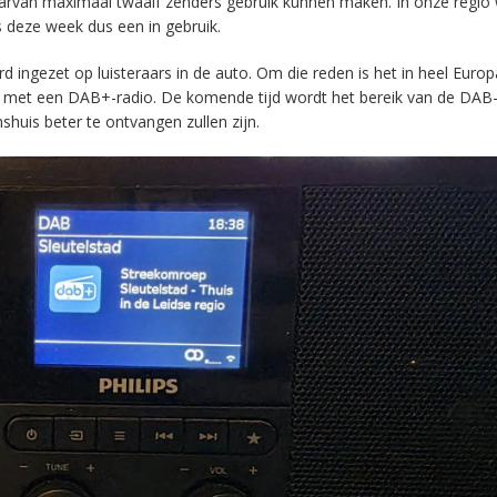
aarvan maximaal twaalf zenders gebruik kunnen maken. In onze regio
s deze week dus een in gebruik.
ingezet op luisteraars in de auto. Om die reden is het in heel Europ
en met een DAB+-radio. De komende tijd wordt het bereik van de DAB
huis beter te ontvangen zullen zijn.