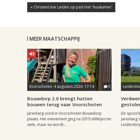
« ChristenUnie Leiden op pad met 'huiskamer'
MEER MAATSCHAPPIJ
Voorschoten, 4 augustus 2026, 17:14
0
Leiderdor
Bouwdorp 2.0 brengt hutten
Verdwen
bouwen terug naar Voorschoten
gestole
Jarenlang vond in Voorschoten Bouwdorp
De spoorl
plaats. Het evenement ging na 2019 stilletjes ter
jarenlang 
ziele, maar nu wordt...
Leiderdorp 