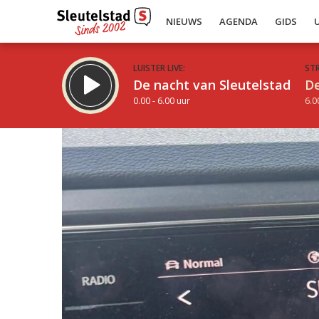
NIEUWS
AGENDA
GIDS
LUISTER LIVE:
ST
De nacht van Sleutelstad
De
0.00 - 6.00 uur
6.0
Inklappen