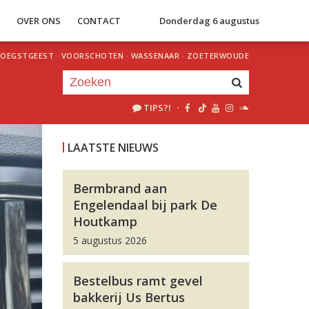
S
OVER ONS
CONTACT
Donderdag 6 augustus
OEGSTGEEST
·
VOORSCHOTEN
·
WASSENAAR
·
ZOETERWOUDE
TIPS?!
·
Je luistert nu naar
uur 1 van 0
LAATSTE NIEUWS
«
Vorig uur
Volgend uur
»
Bermbrand aan
Engelendaal bij park De
Houtkamp
5 augustus 2026
Bestelbus ramt gevel
bakkerij Us Bertus