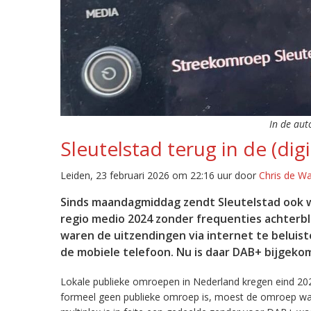
In de aut
Sleutelstad terug in de (digi
Leiden, 23 februari 2026 om 22:16 uur door
Chris de W
Sinds maandagmiddag zendt Sleutelstad ook w
regio medio 2024 zonder frequenties achterb
waren de uitzendingen via internet te beluist
de mobiele telefoon. Nu is daar DAB+ bijgeko
Lokale publieke omroepen in Nederland kregen eind 20
formeel geen publieke omroep is, moest de omroep wacht