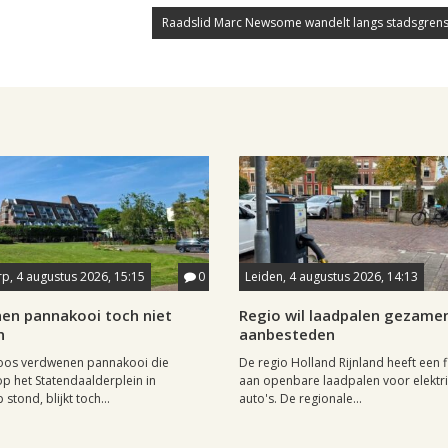
Raadslid Marc Newsome wandelt langs stadsgrens
p, 4 augustus 2026, 15:15
0
Leiden, 4 augustus 2026, 14:13
en pannakooi toch niet
Regio wil laadpalen gezamen
n
aanbesteden
oos verdwenen pannakooi die
De regio Holland Rijnland heeft een fl
op het Statendaalderplein in
aan openbare laadpalen voor elektr
stond, blijkt toch...
auto's. De regionale...