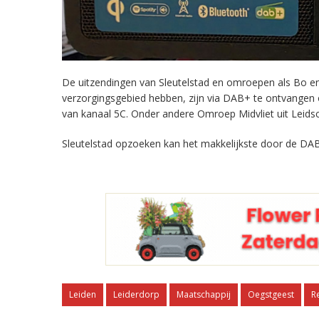
De uitzendingen van Sleutelstad en omroepen als Bo en 
verzorgingsgebied hebben, zijn via DAB+ te ontvangen
van kanaal 5C. Onder andere Omroep Midvliet uit Leids
Sleutelstad opzoeken kan het makkelijkste door de DAB
Leiden
Leiderdorp
Maatschappij
Oegstgeest
R