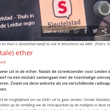
Deel dit bericht!
o en thuis is Sleutelstad vanaf nu ook te beluisteren via DAB+. (Foto's: S
tale) ether
aard
eer uit in de ether. Nadat de streekzender voor Leiden 
leef na een mislukt samengaan met de toenmalige omroep
eren. Zowel via deze website als via verschillende radioa
men.
24 de mogelijkheid om via DAB+ uit te gaan zenden. Omdat Sleutelst
en op de verdeling van de restcapaciteit op de multiplex in deze re