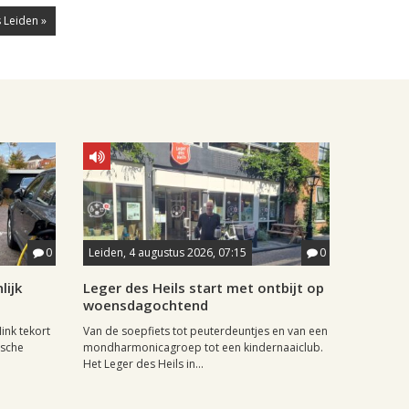
 Leiden »
0
Leiden, 4 augustus 2026, 07:15
0
lijk
Leger des Heils start met ontbijt op
woensdagochtend
ink tekort
Van de soepfiets tot peuterdeuntjes en van een
ische
mondharmonicagroep tot een kindernaaiclub.
Het Leger des Heils in...