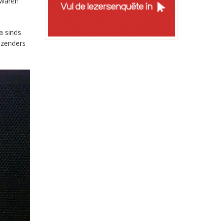
 waren
a sinds
-zenders