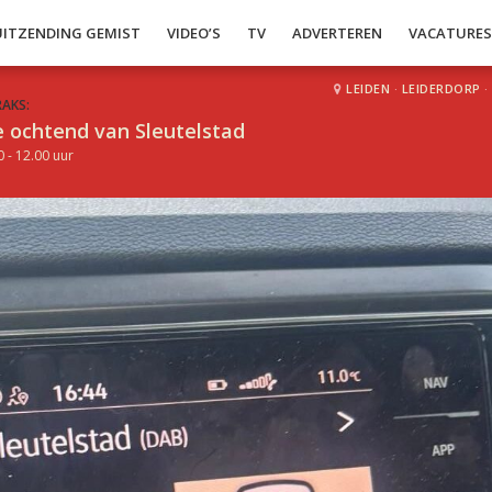
UITZENDING GEMIST
VIDEO’S
TV
ADVERTEREN
VACATURE
LEIDEN
·
LEIDERDORP
·
RAKS:
 ochtend van Sleutelstad
0 - 12.00 uur