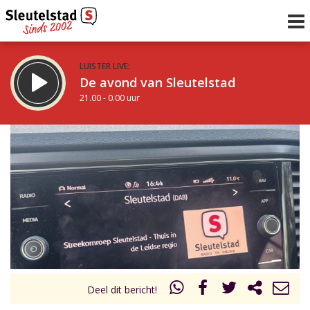
LUISTER LIVE:
De avond van Sleutelstad
21.00 - 0.00 uur
STRAKS:
De nacht van Sleutelstad
0.00 - 6.00 uur
uur 1 van 0
Vorig uur
Volgend uur
Inklappen
Deel dit bericht!