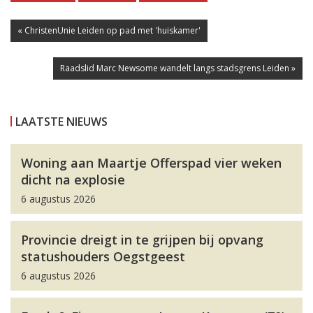
« ChristenUnie Leiden op pad met 'huiskamer'
Raadslid Marc Newsome wandelt langs stadsgrens Leiden »
LAATSTE NIEUWS
Woning aan Maartje Offerspad vier weken
dicht na explosie
6 augustus 2026
Provincie dreigt in te grijpen bij opvang
statushouders Oegstgeest
6 augustus 2026