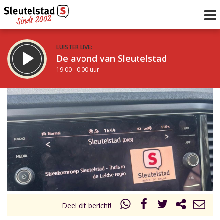
LUISTER LIVE:
De avond van Sleutelstad
19.00 - 0.00 uur
STRAKS:
De nacht van Sleutelstad
0.00 - 6.00 uur
uur 1 van 0
Vorig uur
Volgend uur
Inklappen
Deel dit bericht!