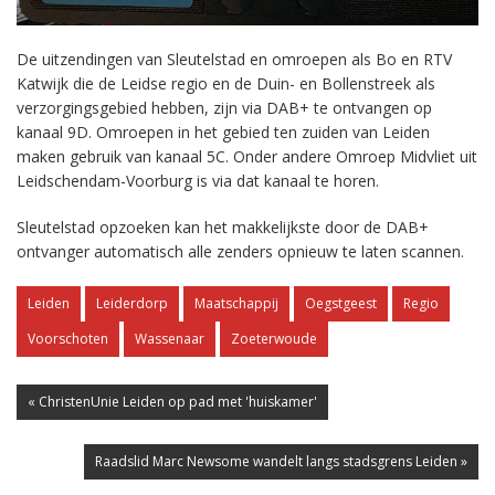
De uitzendingen van Sleutelstad en omroepen als Bo en RTV
Katwijk die de Leidse regio en de Duin- en Bollenstreek als
verzorgingsgebied hebben, zijn via DAB+ te ontvangen op
kanaal 9D. Omroepen in het gebied ten zuiden van Leiden
maken gebruik van kanaal 5C. Onder andere Omroep Midvliet uit
Leidschendam-Voorburg is via dat kanaal te horen.
Sleutelstad opzoeken kan het makkelijkste door de DAB+
ontvanger automatisch alle zenders opnieuw te laten scannen.
Leiden
Leiderdorp
Maatschappij
Oegstgeest
Regio
Voorschoten
Wassenaar
Zoeterwoude
« ChristenUnie Leiden op pad met 'huiskamer'
Raadslid Marc Newsome wandelt langs stadsgrens Leiden »