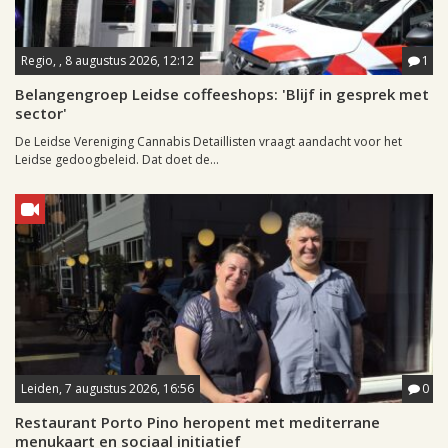
Regio, , 8 augustus 2026, 12:12
1
Belangengroep Leidse coffeeshops: 'Blijf in gesprek met
sector'
De Leidse Vereniging Cannabis Detaillisten vraagt aandacht voor het
Leidse gedoogbeleid. Dat doet de...
Leiden, 7 augustus 2026, 16:56
0
Restaurant Porto Pino heropent met mediterrane
menukaart en sociaal initiatief