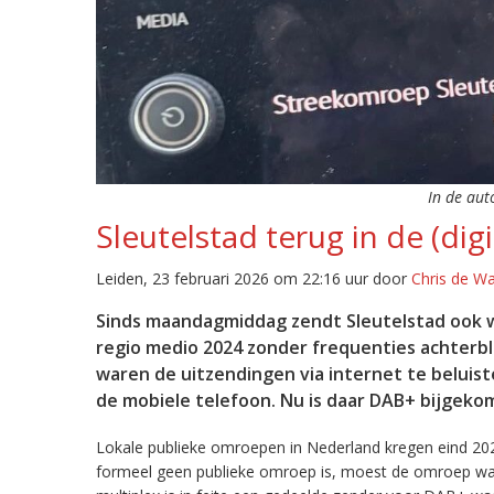
In de aut
Sleutelstad terug in de (digi
Leiden, 23 februari 2026 om 22:16 uur door
Chris de W
Sinds maandagmiddag zendt Sleutelstad ook w
regio medio 2024 zonder frequenties achterb
waren de uitzendingen via internet te beluist
de mobiele telefoon. Nu is daar DAB+ bijgeko
Lokale publieke omroepen in Nederland kregen eind 20
formeel geen publieke omroep is, moest de omroep wacht