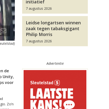
initiatief
7 augustus 2026
Leidse longartsen winnen
zaak tegen tabaksgigant
Philip Morris
7 augustus 2026
leutelstad)
Advertentie
en de
 Unity,
pps voor
ad
gio. Zo’n