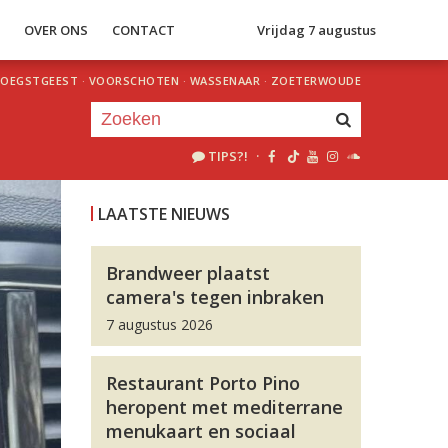
S
OVER ONS
CONTACT
Vrijdag 7 augustus
OEGSTGEEST
·
VOORSCHOTEN
·
WASSENAAR
·
ZOETERWOUDE
TIPS?!
·
Je luistert nu naar
uur 1 van 0
LAATSTE NIEUWS
«
Vorig uur
Volgend uur
»
Brandweer plaatst
camera's tegen inbraken
7 augustus 2026
Restaurant Porto Pino
heropent met mediterrane
menukaart en sociaal