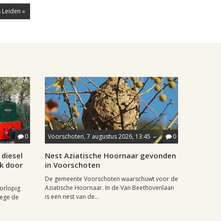
 Leiden »
0
Voorschoten, 7 augustus 2026, 13:45
0
diesel
Nest Aziatische Hoornaar gevonden
jk door
in Voorschoten
De gemeente Voorschoten waarschuwt voor de
Aziatische Hoornaar. In de Van Beethovenlaan
oorlopig
is een nest van de...
wege de