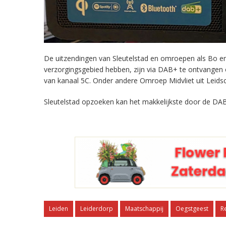
De uitzendingen van Sleutelstad en omroepen als Bo en 
verzorgingsgebied hebben, zijn via DAB+ te ontvangen
van kanaal 5C. Onder andere Omroep Midvliet uit Leids
Sleutelstad opzoeken kan het makkelijkste door de DAB
Leiden
Leiderdorp
Maatschappij
Oegstgeest
R