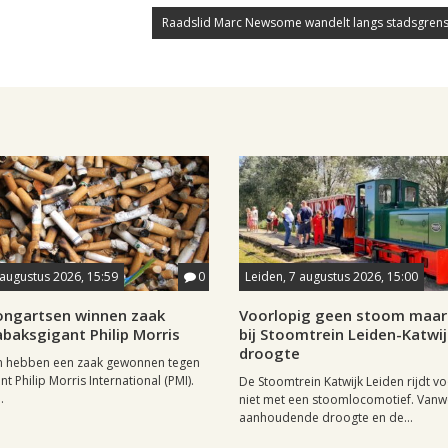
Raadslid Marc Newsome wandelt langs stadsgrens
 augustus 2026, 15:59
0
Leiden, 7 augustus 2026, 15:00
longartsen winnen zaak
Voorlopig geen stoom maar 
baksgigant Philip Morris
bij Stoomtrein Leiden-Katwi
droogte
n hebben een zaak gewonnen tegen
t Philip Morris International (PMI).
De Stoomtrein Katwijk Leiden rijdt v
.
niet met een stoomlocomotief. Van
aanhoudende droogte en de...