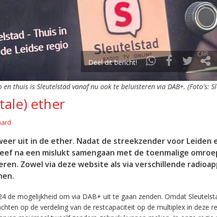
Deel dit bericht!
o en thuis is Sleutelstad vanaf nu ook te beluisteren via DAB+. (Foto's: S
tale) ether
aard
eer uit in de ether. Nadat de streekzender voor Leiden 
leef na een mislukt samengaan met de toenmalige omroep
eren. Zowel via deze website als via verschillende radioa
men.
24 de mogelijkheid om via DAB+ uit te gaan zenden. Omdat Sleutelst
en op de verdeling van de restcapaciteit op de multiplex in deze re