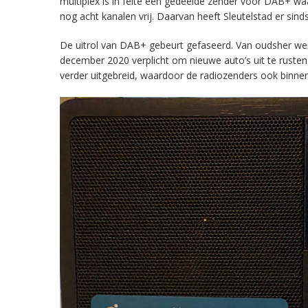
multiplex is in feite een gedeelde zender voor DAB+ w
nog acht kanalen vrij. Daarvan heeft Sleutelstad er sind
De uitrol van DAB+ gebeurt gefaseerd. Van oudsher werd 
december 2020 verplicht om nieuwe auto’s uit te rust
verder uitgebreid, waardoor de radiozenders ook binnens