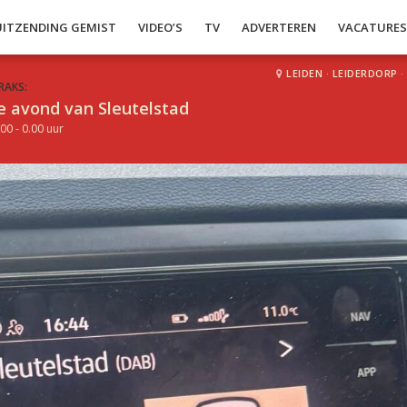
UITZENDING GEMIST
VIDEO’S
TV
ADVERTEREN
VACATURE
LEIDEN
·
LEIDERDORP
·
RAKS:
e avond van Sleutelstad
00 - 0.00 uur