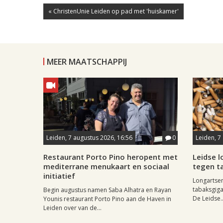
« ChristenUnie Leiden op pad met 'huiskamer'
MEER MAATSCHAPPIJ
Leiden, 7 augustus 2026, 16:56
0
Leiden, 7
Restaurant Porto Pino heropent met
Leidse 
mediterrane menukaart en sociaal
tegen ta
initiatief
Longartse
tabaksgigan
Begin augustus namen Saba Alhatra en Rayan
De Leidse..
Younis restaurant Porto Pino aan de Haven in
Leiden over van de...