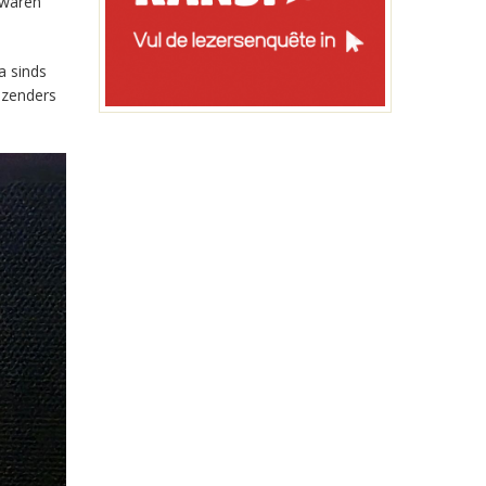
 waren
a sinds
-zenders