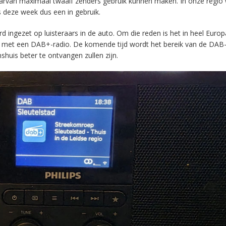
aarvan maximaal twaalf zenders gebruik kunnen maken. In onze regio
s deze week dus een in gebruik.
ingezet op luisteraars in de auto. Om die reden is het in heel Europ
en met een DAB+-radio. De komende tijd wordt het bereik van de DAB
huis beter te ontvangen zullen zijn.