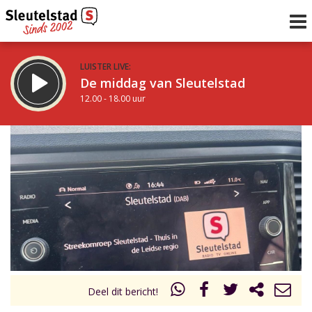
LUISTER LIVE:
De middag van Sleutelstad
12.00 - 18.00 uur
STRAKS:
De vrijdagavond met Keanu
18.00 - 19.00 uur
uur 1 van 0
Vorig uur
Volgend uur
Inklappen
Deel dit bericht!