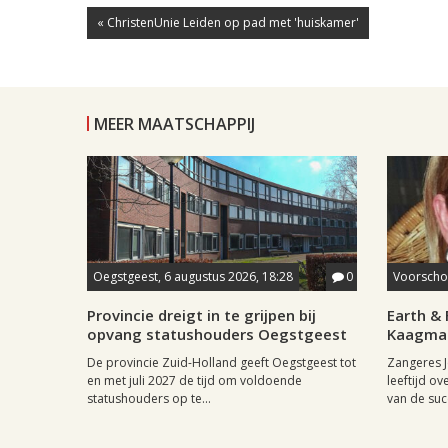
« ChristenUnie Leiden op pad met 'huiskamer'
MEER MAATSCHAPPIJ
Oegstgeest, 6 augustus 2026, 18:28
0
Voorschot
Provincie dreigt in te grijpen bij
Earth & 
opvang statushouders Oegstgeest
Kaagman
De provincie Zuid-Holland geeft Oegstgeest tot
Zangeres J
en met juli 2027 de tijd om voldoende
leeftijd ov
statushouders op te...
van de succ