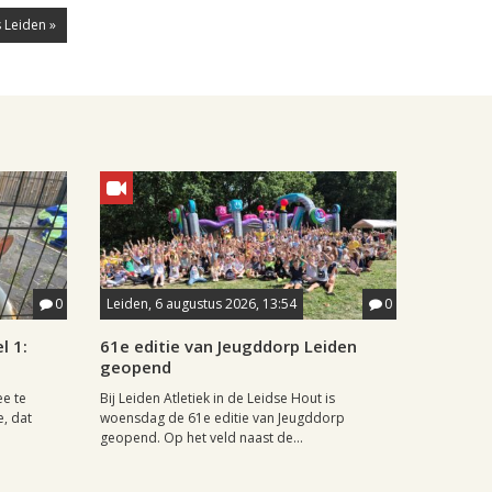
 Leiden »
0
Leiden, 6 augustus 2026, 13:54
0
l 1:
61e editie van Jeugddorp Leiden
geopend
ee te
Bij Leiden Atletiek in de Leidse Hout is
e, dat
woensdag de 61e editie van Jeugddorp
geopend. Op het veld naast de...