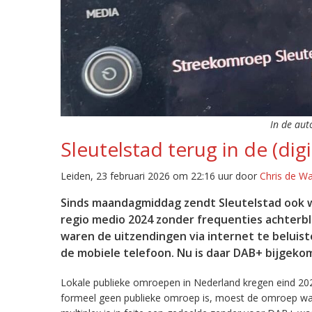
In de aut
Sleutelstad terug in de (digi
Leiden, 23 februari 2026 om 22:16 uur door
Chris de W
Sinds maandagmiddag zendt Sleutelstad ook w
regio medio 2024 zonder frequenties achterb
waren de uitzendingen via internet te beluist
de mobiele telefoon. Nu is daar DAB+ bijgeko
Lokale publieke omroepen in Nederland kregen eind 20
formeel geen publieke omroep is, moest de omroep wacht