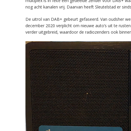
multiplex is in feite een gedeelde zender voor DAB+ w
nog acht kanalen vrij. Daarvan heeft Sleutelstad er sind
De uitrol van DAB+ gebeurt gefaseerd. Van oudsher werd 
december 2020 verplicht om nieuwe auto’s uit te rust
verder uitgebreid, waardoor de radiozenders ook binnens