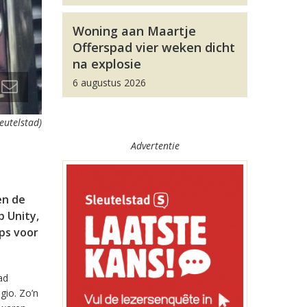
Woning aan Maartje
Offerspad vier weken dicht
na explosie
6 augustus 2026
leutelstad)
Advertentie
en de
 Unity,
pps voor
ad
gio. Zo’n