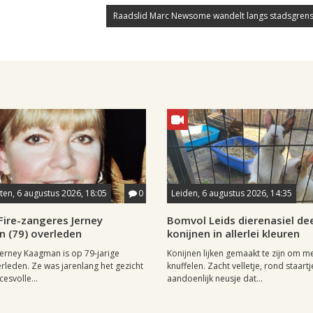
Raadslid Marc Newsome wandelt langs stadsgrens
en, 6 augustus 2026, 18:05
0
Leiden, 6 augustus 2026, 14:35
Fire-zangeres Jerney
Bomvol Leids dierenasiel dee
 (79) overleden
konijnen in allerlei kleuren
erney Kaagman is op 79-jarige
Konijnen lijken gemaakt te zijn om m
erleden. Ze was jarenlang het gezicht
knuffelen. Zacht velletje, rond staartj
esvolle...
aandoenlijk neusje dat...