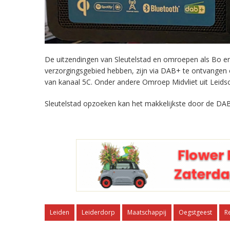
De uitzendingen van Sleutelstad en omroepen als Bo en 
verzorgingsgebied hebben, zijn via DAB+ te ontvangen
van kanaal 5C. Onder andere Omroep Midvliet uit Leids
Sleutelstad opzoeken kan het makkelijkste door de DAB
Leiden
Leiderdorp
Maatschappij
Oegstgeest
R