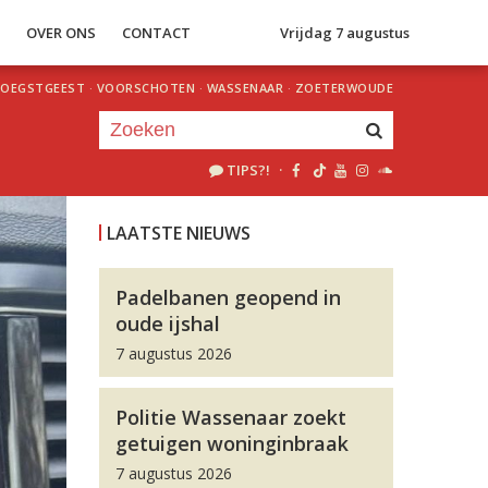
S
OVER ONS
CONTACT
Vrijdag 7 augustus
OEGSTGEEST
·
VOORSCHOTEN
·
WASSENAAR
·
ZOETERWOUDE
TIPS?!
·
Je luistert nu naar
uur 1 van 0
LAATSTE NIEUWS
«
Vorig uur
Volgend uur
»
Padelbanen geopend in
oude ijshal
7 augustus 2026
Politie Wassenaar zoekt
getuigen woninginbraak
7 augustus 2026