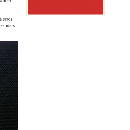
 waren
a sinds
-zenders