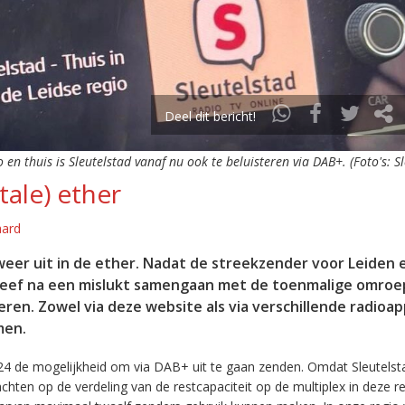
Deel dit bericht!
o en thuis is Sleutelstad vanaf nu ook te beluisteren via DAB+. (Foto's: S
tale) ether
aard
eer uit in de ether. Nadat de streekzender voor Leiden 
leef na een mislukt samengaan met de toenmalige omroep
eren. Zowel via deze website als via verschillende radioa
men.
24 de mogelijkheid om via DAB+ uit te gaan zenden. Omdat Sleutelst
en op de verdeling van de restcapaciteit op de multiplex in deze re