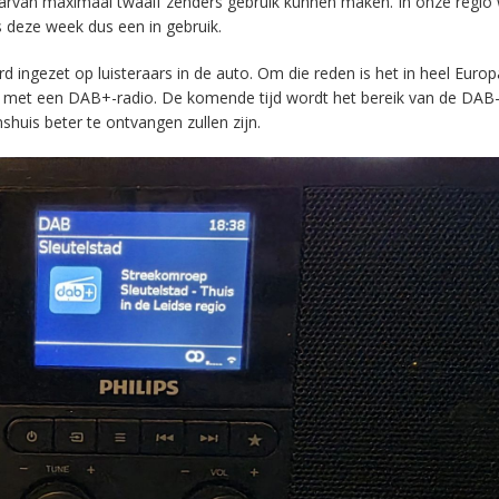
aarvan maximaal twaalf zenders gebruik kunnen maken. In onze regio
s deze week dus een in gebruik.
ingezet op luisteraars in de auto. Om die reden is het in heel Europ
en met een DAB+-radio. De komende tijd wordt het bereik van de DAB
huis beter te ontvangen zullen zijn.