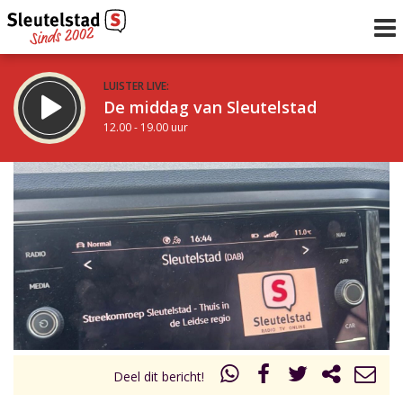
LUISTER LIVE:
De middag van Sleutelstad
12.00 - 19.00 uur
STRAKS:
De avond van Sleutelstad
19.00 - 22.00 uur
uur 1 van 0
Vorig uur
Volgend uur
Inklappen
Deel dit bericht!