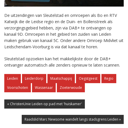
De uitzendingen van Sleutelstad en omroepen als Bo en RTV
Katwijk die de Leidse regio en de Duin- en Bollenstreek als
verzorgingsgebied hebben, zijn via DAB+ te ontvangen op
kanaal 9D. Omroepen in het gebied ten zuiden van Leiden
maken gebruik van kanaal 5C. Onder andere Omroep Midvliet uit
Leidschendam-Voorburg is via dat kanaal te horen.
Sleutelstad opzoeken kan het makkelijkste door de DAB+
ontvanger automatisch alle zenders opnieuw te laten scannen.
Leiden
Leiderdorp
Maatschappij
Oegstgeest
Regio
Voorschoten
Wassenaar
Zoeterwoude
« ChristenUnie Leiden op pad met 'huiskamer'
Raadslid Marc Newsome wandelt langs stadsgrens Leiden »