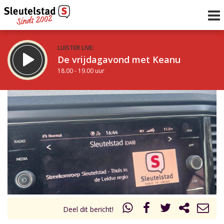
LUISTER LIVE:
De vrijdagavond met Keanu
18.00 - 19.00 uur
STRAKS:
De Vrijdagavond met Gijs
19.00 - 21.00 uur
uur 1 van 0
Vorig uur
Volgend uur
Inklappen
Deel dit bericht!