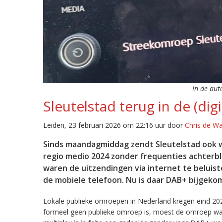
In de aut
Sleutelstad terug in de (digi
Leiden, 23 februari 2026 om 22:16 uur door
Chris de W
Sinds maandagmiddag zendt Sleutelstad ook w
regio medio 2024 zonder frequenties achterb
waren de uitzendingen via internet te beluist
de mobiele telefoon. Nu is daar DAB+ bijgeko
Lokale publieke omroepen in Nederland kregen eind 20
formeel geen publieke omroep is, moest de omroep wacht