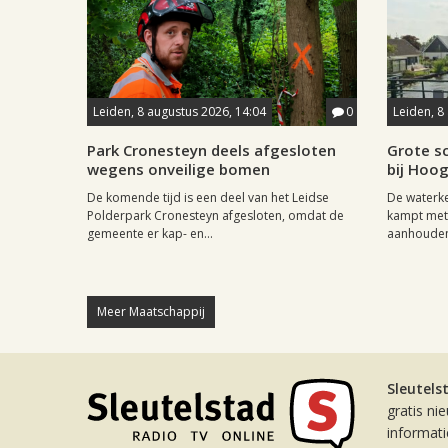
Leiden, 8 augustus 2026, 14:04
0
Leiden, 8
Park Cronesteyn deels afgesloten
Grote sc
wegens onveilige bomen
bij Hoo
De komende tijd is een deel van het Leidse
De waterk
Polderpark Cronesteyn afgesloten, omdat de
kampt met 
gemeente er kap- en...
aanhouden
Meer Maatschappij
Sleutels
gratis ni
informat