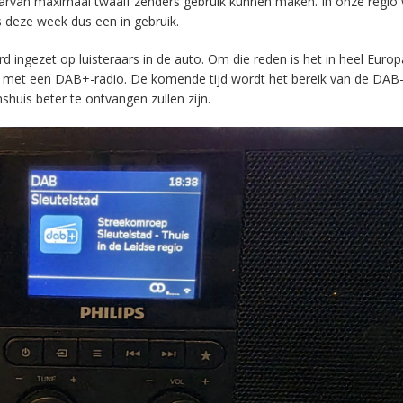
aarvan maximaal twaalf zenders gebruik kunnen maken. In onze regio
s deze week dus een in gebruik.
ingezet op luisteraars in de auto. Om die reden is het in heel Europ
en met een DAB+-radio. De komende tijd wordt het bereik van de DAB
huis beter te ontvangen zullen zijn.