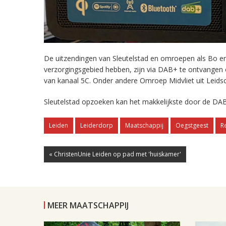
De uitzendingen van Sleutelstad en omroepen als Bo en 
verzorgingsgebied hebben, zijn via DAB+ te ontvangen
van kanaal 5C. Onder andere Omroep Midvliet uit Leids
Sleutelstad opzoeken kan het makkelijkste door de DAB
Leiden
Leiderdorp
Maatschappij
Oegstgeest
R
« ChristenUnie Leiden op pad met 'huiskamer'
MEER MAATSCHAPPIJ