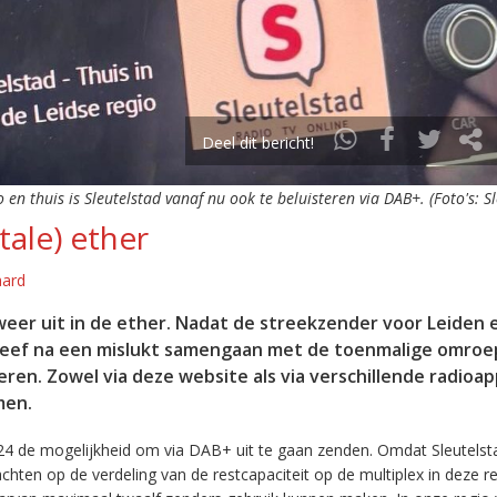
Deel dit bericht!
o en thuis is Sleutelstad vanaf nu ook te beluisteren via DAB+. (Foto's: S
tale) ether
aard
eer uit in de ether. Nadat de streekzender voor Leiden 
leef na een mislukt samengaan met de toenmalige omroep
eren. Zowel via deze website als via verschillende radioa
men.
24 de mogelijkheid om via DAB+ uit te gaan zenden. Omdat Sleutelst
en op de verdeling van de restcapaciteit op de multiplex in deze re