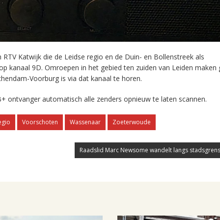
RTV Katwijk die de Leidse regio en de Duin- en Bollenstreek als
 op kanaal 9D. Omroepen in het gebied ten zuiden van Leiden maken 
chendam-Voorburg is via dat kanaal te horen.
+ ontvanger automatisch alle zenders opnieuw te laten scannen.
egio
Voorschoten
Wassenaar
Zoeterwoude
Raadslid Marc Newsome wandelt langs stadsgrens