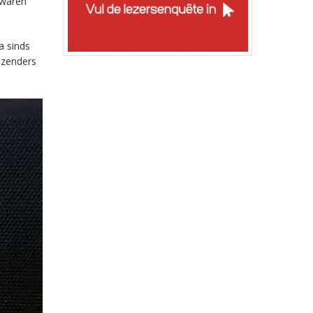
 waren
a sinds
-zenders