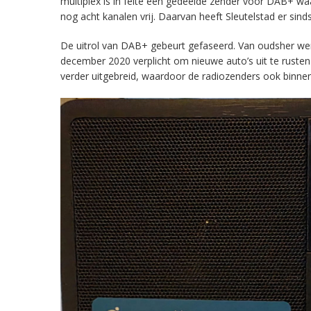
multiplex is in feite een gedeelde zender voor DAB+ w
nog acht kanalen vrij. Daarvan heeft Sleutelstad er sind
De uitrol van DAB+ gebeurt gefaseerd. Van oudsher werd 
december 2020 verplicht om nieuwe auto’s uit te rust
verder uitgebreid, waardoor de radiozenders ook binnens