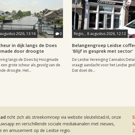
 augustus 2026, 13:16
0
Regio, , 8 augustus 2026, 12:12
heur in dijk langs de Does
Belangengroep Leidse coffe
gmade door droogte
'Blijf in gesprek met sector'
ering langs de Does bij Hoogmade
De Leidse Vereniging Cannabis Detail
een grote scheur als gevolg van de
vraagt aandacht voor het Leidse ge
de droogte. Het...
Dat doet de...
tad
richt zich als streekomroep via website sleutelstad.nl, onze
S
euwsapp en verschillende sociale mediakanalen met nieuws,
M
ie en amusement op de Leidse regio.
2