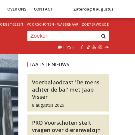
S
OVER ONS
CONTACT
Zaterdag 8 augustus
OEGSTGEEST
·
VOORSCHOTEN
·
WASSENAAR
·
ZOETERWOUDE
TIPS?!
·
Je luistert nu naar
uur 1 van 0
LAATSTE NIEUWS
«
Vorig uur
Volgend uur
»
Voetbalpodcast 'De mens
achter de bal' met Jaap
Visser
8 augustus 2026
PRO Voorschoten stelt
vragen over dierenwelzijn