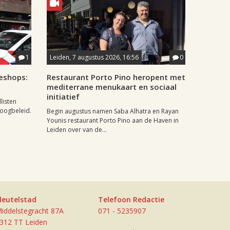
1
Leiden, 7 augustus 2026, 16:56
0
eshops:
Restaurant Porto Pino heropent met
mediterrane menukaart en sociaal
initiatief
listen
doogbeleid.
Begin augustus namen Saba Alhatra en Rayan
Younis restaurant Porto Pino aan de Haven in
Leiden over van de...
leutelstad
Telefoon Redactie
iddelstegracht 87A
071 - 5235907
312 TT Leiden