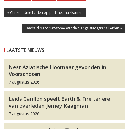
« ChristenUnie Leiden op pad met 'huiskamer'
Raadslid Marc Newsome wandelt langs stadsgrens Leiden »
LAATSTE NIEUWS
Nest Aziatische Hoornaar gevonden in
Voorschoten
7 augustus 2026
Leids Carillon speelt Earth & Fire ter ere
van overleden Jerney Kaagman
7 augustus 2026