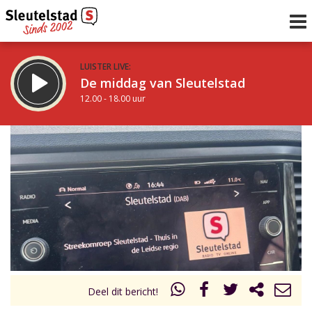
LUISTER LIVE:
De middag van Sleutelstad
12.00 - 18.00 uur
STRAKS:
De vrijdagavond met Keanu
18.00 - 19.00 uur
uur 1 van 0
Vorig uur
Volgend uur
Inklappen
Deel dit bericht!