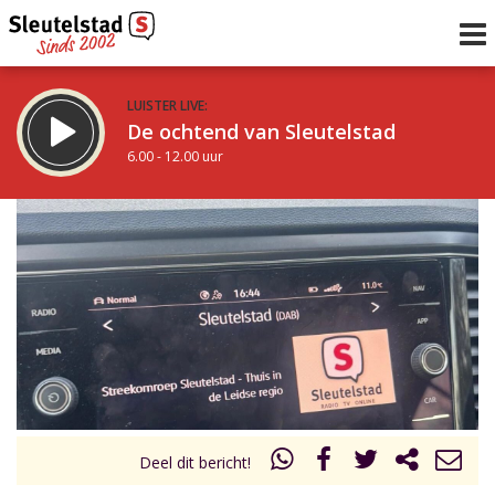
LUISTER LIVE:
De ochtend van Sleutelstad
6.00 - 12.00 uur
STRAKS:
De middag van Sleutelstad
12.00 - 19.00 uur
uur 1 van 0
Vorig uur
Volgend uur
Inklappen
Deel dit bericht!