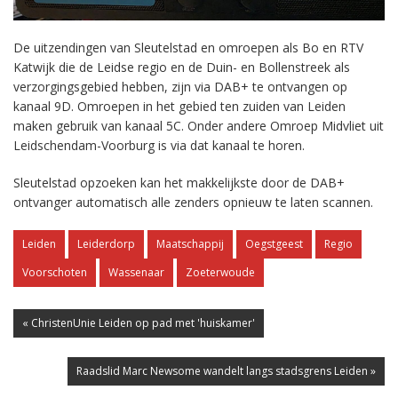
De uitzendingen van Sleutelstad en omroepen als Bo en RTV
Katwijk die de Leidse regio en de Duin- en Bollenstreek als
verzorgingsgebied hebben, zijn via DAB+ te ontvangen op
kanaal 9D. Omroepen in het gebied ten zuiden van Leiden
maken gebruik van kanaal 5C. Onder andere Omroep Midvliet uit
Leidschendam-Voorburg is via dat kanaal te horen.
Sleutelstad opzoeken kan het makkelijkste door de DAB+
ontvanger automatisch alle zenders opnieuw te laten scannen.
Leiden
Leiderdorp
Maatschappij
Oegstgeest
Regio
Voorschoten
Wassenaar
Zoeterwoude
« ChristenUnie Leiden op pad met 'huiskamer'
Raadslid Marc Newsome wandelt langs stadsgrens Leiden »