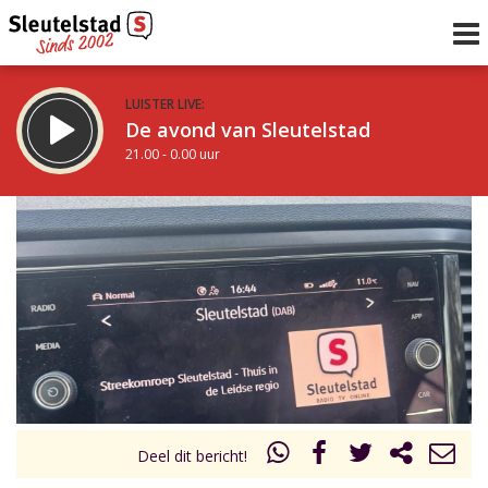
LUISTER LIVE:
De avond van Sleutelstad
21.00 - 0.00 uur
STRAKS:
De nacht van Sleutelstad
0.00 - 6.00 uur
uur 1 van 0
Vorig uur
Volgend uur
Inklappen
Deel dit bericht!