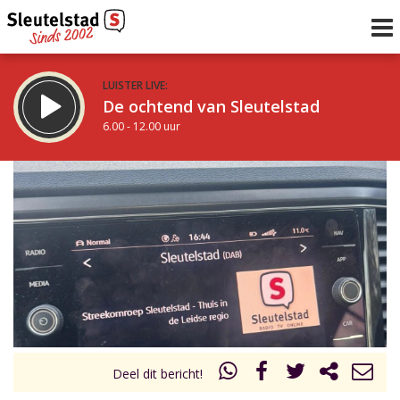
LUISTER LIVE:
De ochtend van Sleutelstad
6.00 - 12.00 uur
STRAKS:
De middag van Sleutelstad
12.00 - 17.00 uur
uur 1 van 0
Vorig uur
Volgend uur
Inklappen
Deel dit bericht!