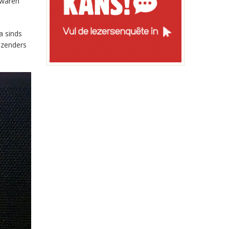
 waren
a sinds
-zenders