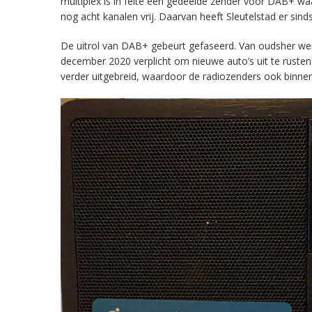
multiplex is in feite een gedeelde zender voor DAB+ w
nog acht kanalen vrij. Daarvan heeft Sleutelstad er sind
De uitrol van DAB+ gebeurt gefaseerd. Van oudsher werd 
december 2020 verplicht om nieuwe auto’s uit te rust
verder uitgebreid, waardoor de radiozenders ook binnens