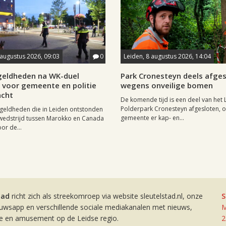
 augustus 2026, 09:03
0
Leiden, 8 augustus 2026, 14:04
eldheden na WK-duel
Park Cronesteyn deels afge
voor gemeente en politie
wegens onveilige bomen
cht
De komende tijd is een deel van het 
Polderpark Cronesteyn afgesloten, 
geldheden die in Leiden ontstonden
gemeente er kap- en...
wedstrijd tussen Marokko en Canada
or de...
tad
richt zich als streekomroep via website sleutelstad.nl, onze
S
euwsapp en verschillende sociale mediakanalen met nieuws,
M
ie en amusement op de Leidse regio.
2