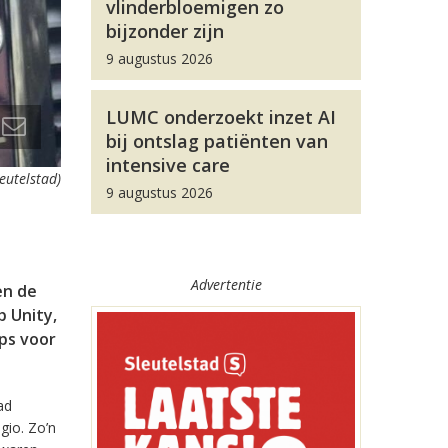
vlinderbloemigen zo
bijzonder zijn
9 augustus 2026
LUMC onderzoekt inzet AI
bij ontslag patiënten van
intensive care
leutelstad)
9 augustus 2026
Advertentie
en de
 Unity,
pps voor
ad
gio. Zo’n