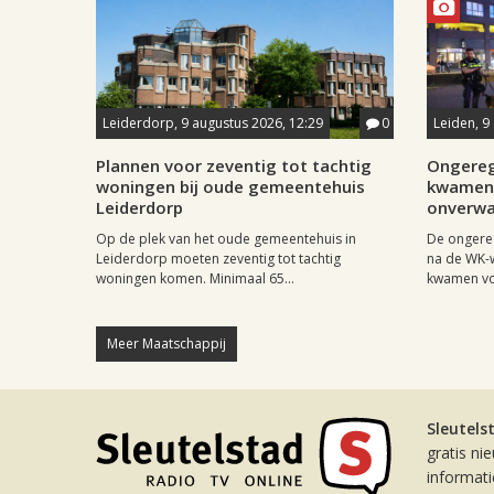
Leiderdorp, 9 augustus 2026, 12:29
0
Leiden, 9
Plannen voor zeventig tot tachtig
Ongereg
woningen bij oude gemeentehuis
kwamen 
Leiderdorp
onverwa
Op de plek van het oude gemeentehuis in
De ongere
Leiderdorp moeten zeventig tot tachtig
na de WK-
woningen komen. Minimaal 65...
kwamen vo
Meer Maatschappij
Sleutels
gratis ni
informat