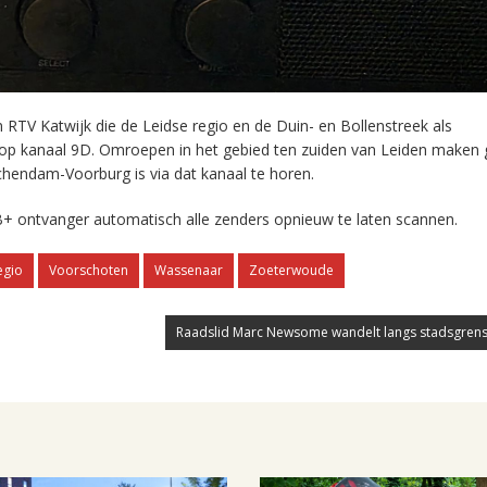
RTV Katwijk die de Leidse regio en de Duin- en Bollenstreek als
 op kanaal 9D. Omroepen in het gebied ten zuiden van Leiden maken 
chendam-Voorburg is via dat kanaal te horen.
+ ontvanger automatisch alle zenders opnieuw te laten scannen.
egio
Voorschoten
Wassenaar
Zoeterwoude
Raadslid Marc Newsome wandelt langs stadsgrens