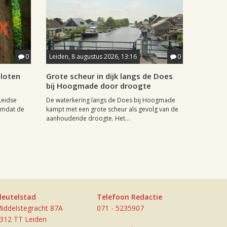
0
Leiden, 8 augustus 2026, 13:16
0
sloten
Grote scheur in dijk langs de Does
bij Hoogmade door droogte
Leidse
De waterkering langs de Does bij Hoogmade
omdat de
kampt met een grote scheur als gevolg van de
aanhoudende droogte. Het...
leutelstad
Telefoon Redactie
iddelstegracht 87A
071 - 5235907
312 TT Leiden