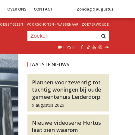
S
OVER ONS
CONTACT
Zondag 9 augustus
OEGSTGEEST
·
VOORSCHOTEN
·
WASSENAAR
·
ZOETERWOUDE
TIPS?!
·
Je luistert nu naar
uur 1 van 0
LAATSTE NIEUWS
«
Vorig uur
Volgend uur
»
Plannen voor zeventig tot
tachtig woningen bij oude
gemeentehuis Leiderdorp
9 augustus 2026
Nieuwe videoserie Hortus
laat zien waarom