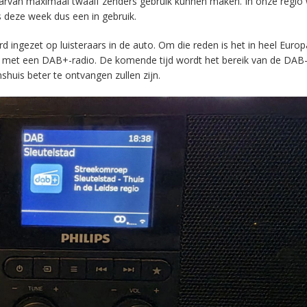
aarvan maximaal twaalf zenders gebruik kunnen maken. In onze regio
s deze week dus een in gebruik.
ingezet op luisteraars in de auto. Om die reden is het in heel Europ
en met een DAB+-radio. De komende tijd wordt het bereik van de DAB
huis beter te ontvangen zullen zijn.