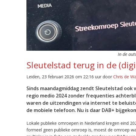
In de aut
Sleutelstad terug in de (digi
Leiden, 23 februari 2026 om 22:16 uur door
Chris de W
Sinds maandagmiddag zendt Sleutelstad ook w
regio medio 2024 zonder frequenties achterb
waren de uitzendingen via internet te beluist
de mobiele telefoon. Nu is daar DAB+ bijgeko
Lokale publieke omroepen in Nederland kregen eind 20
formeel geen publieke omroep is, moest de omroep wacht