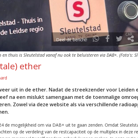
Deel dit bericht!
o en thuis is Sleutelstad vanaf nu ook te beluisteren via DAB+. (Foto's: S
tale) ether
aard
eer uit in de ether. Nadat de streekzender voor Leiden 
leef na een mislukt samengaan met de toenmalige omroep
eren. Zowel via deze website als via verschillende radioa
men.
24 de mogelijkheid om via DAB+ uit te gaan zenden. Omdat Sleutelst
en op de verdeling van de restcapaciteit op de multiplex in deze re