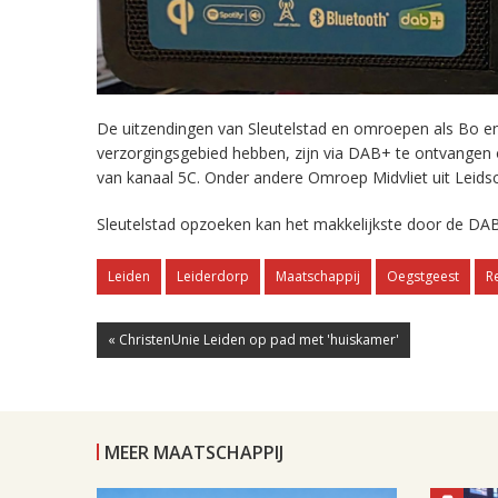
De uitzendingen van Sleutelstad en omroepen als Bo en 
verzorgingsgebied hebben, zijn via DAB+ te ontvangen
van kanaal 5C. Onder andere Omroep Midvliet uit Leids
Sleutelstad opzoeken kan het makkelijkste door de DAB
Leiden
Leiderdorp
Maatschappij
Oegstgeest
R
« ChristenUnie Leiden op pad met 'huiskamer'
MEER MAATSCHAPPIJ