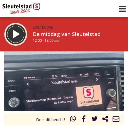
LUISTER LIVE:
De middag van Sleutelstad
12.00 - 18.00 uur
STRAKS:
De avond van Sleutelstad
18.00 - 21.00 uur
uur 1 van 0
Vorig uur
Volgend uur
Inklappen
Deel dit bericht!