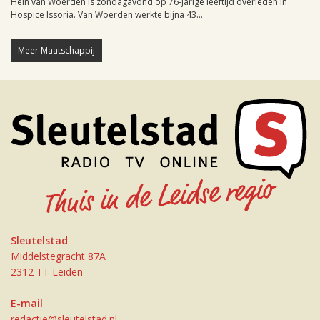
Hein van Woerden is zondagavond op 76-jarige leeftijd overleden in
Hospice Issoria. Van Woerden werkte bijna 43...
Meer Maatschappij
Sleutelstad
Middelstegracht 87A
2312 TT Leiden
E-mail
redactie@sleutelstad.nl