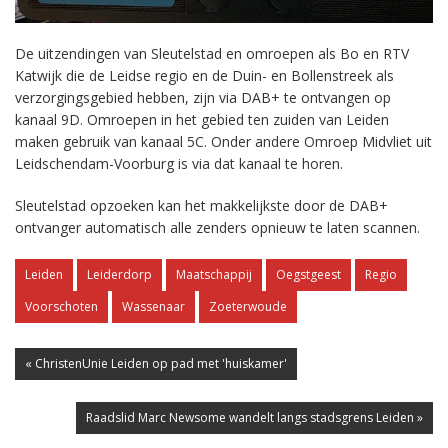
De uitzendingen van Sleutelstad en omroepen als Bo en RTV
Katwijk die de Leidse regio en de Duin- en Bollenstreek als
verzorgingsgebied hebben, zijn via DAB+ te ontvangen op
kanaal 9D. Omroepen in het gebied ten zuiden van Leiden
maken gebruik van kanaal 5C. Onder andere Omroep Midvliet uit
Leidschendam-Voorburg is via dat kanaal te horen.
Sleutelstad opzoeken kan het makkelijkste door de DAB+
ontvanger automatisch alle zenders opnieuw te laten scannen.
Leiden
Leiderdorp
Maatschappij
Oegstgeest
Regio
Voorschoten
Wassenaar
Zoeterwoude
« ChristenUnie Leiden op pad met 'huiskamer'
Raadslid Marc Newsome wandelt langs stadsgrens Leiden »