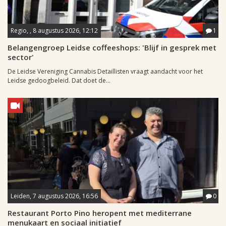
Regio, , 8 augustus 2026, 12:12
1
Belangengroep Leidse coffeeshops: 'Blijf in gesprek met
sector'
De Leidse Vereniging Cannabis Detaillisten vraagt aandacht voor het
Leidse gedoogbeleid. Dat doet de...
Leiden, 7 augustus 2026, 16:56
0
Restaurant Porto Pino heropent met mediterrane
menukaart en sociaal initiatief