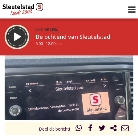
LUISTER LIVE:
De ochtend van Sleutelstad
6.00 - 12.00 uur
STRAKS:
De middag van Sleutelstad
12.00 - 19.00 uur
uur 1 van 0
Vorig uur
Volgend uur
Inklappen
Deel dit bericht!