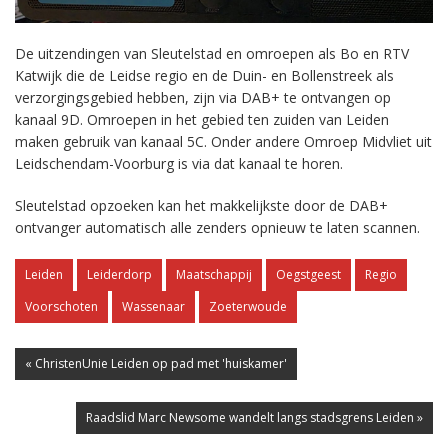
De uitzendingen van Sleutelstad en omroepen als Bo en RTV
Katwijk die de Leidse regio en de Duin- en Bollenstreek als
verzorgingsgebied hebben, zijn via DAB+ te ontvangen op
kanaal 9D. Omroepen in het gebied ten zuiden van Leiden
maken gebruik van kanaal 5C. Onder andere Omroep Midvliet uit
Leidschendam-Voorburg is via dat kanaal te horen.
Sleutelstad opzoeken kan het makkelijkste door de DAB+
ontvanger automatisch alle zenders opnieuw te laten scannen.
Leiden
Leiderdorp
Maatschappij
Oegstgeest
Regio
Voorschoten
Wassenaar
Zoeterwoude
« ChristenUnie Leiden op pad met 'huiskamer'
Raadslid Marc Newsome wandelt langs stadsgrens Leiden »