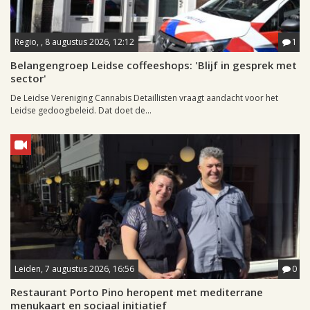
Regio, , 8 augustus 2026, 12:12
1
Belangengroep Leidse coffeeshops: 'Blijf in gesprek met
sector'
De Leidse Vereniging Cannabis Detaillisten vraagt aandacht voor het
Leidse gedoogbeleid. Dat doet de...
Leiden, 7 augustus 2026, 16:56
0
Restaurant Porto Pino heropent met mediterrane
menukaart en sociaal initiatief