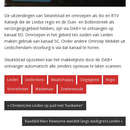
De uitzendingen van Sleutelstad en omroepen als Bo en RTV
Katwijk die de Leidse regio en de Duin- en Bollenstreek als
verzorgingsgebied hebben, zijn via DAB+ te ontvangen op
kanaal 9D. Omroepen in het gebied ten zuiden van Leiden
maken gebruik van kanaal 5C. Onder andere Omroep Midvliet uit
Leidschendam-Voorburg is via dat kanaal te horen.
Sleutelstad opzoeken kan het makkelijkste door de DAB+
ontvanger automatisch alle zenders opnieuw te laten scannen.
Leiden
Leiderdorp
Maatschappij
Oegstgeest
Regio
Voorschoten
Wassenaar
Zoeterwoude
« ChristenUnie Leiden op pad met 'huiskamer'
Raadslid Marc Newsome wandelt langs stadsgrens Leiden »