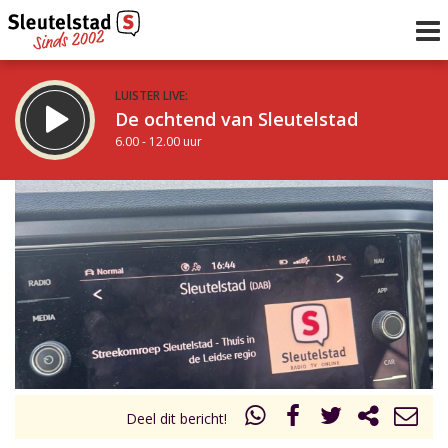
LUISTER LIVE:
De ochtend van Sleutelstad
6.00 - 12.00 uur
STRAKS:
De middag van Sleutelstad
12.00 - 19.00 uur
uur 1 van 0
Vorig uur
Volgend uur
Inklappen
Deel dit bericht!