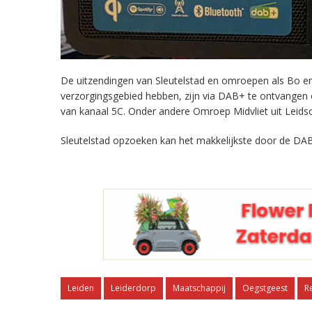
De uitzendingen van Sleutelstad en omroepen als Bo en 
verzorgingsgebied hebben, zijn via DAB+ te ontvangen
van kanaal 5C. Onder andere Omroep Midvliet uit Leids
Sleutelstad opzoeken kan het makkelijkste door de DAB
Leiden
Leiderdorp
Maatschappij
Oegstgeest
R