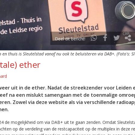
Deel dit bericht!
o en thuis is Sleutelstad vanaf nu ook te beluisteren via DAB+. (Foto's: S
tale) ether
aard
eer uit in de ether. Nadat de streekzender voor Leiden 
leef na een mislukt samengaan met de toenmalige omroep
eren. Zowel via deze website als via verschillende radioa
men.
24 de mogelijkheid om via DAB+ uit te gaan zenden. Omdat Sleutelst
en op de verdeling van de restcapaciteit op de multiplex in deze re