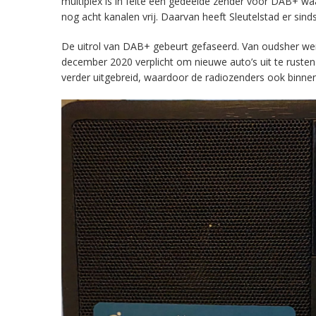
multiplex is in feite een gedeelde zender voor DAB+ w
nog acht kanalen vrij. Daarvan heeft Sleutelstad er sind
De uitrol van DAB+ gebeurt gefaseerd. Van oudsher werd 
december 2020 verplicht om nieuwe auto’s uit te rust
verder uitgebreid, waardoor de radiozenders ook binnens