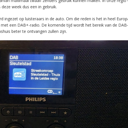
aarvan maximaal twaalf zenders gebruik kunnen maken. In onze regio
s deze week dus een in gebruik.
ingezet op luisteraars in de auto. Om die reden is het in heel Europ
en met een DAB+-radio. De komende tijd wordt het bereik van de DAB
huis beter te ontvangen zullen zijn.