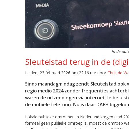
In de aut
Sleutelstad terug in de (digi
Leiden, 23 februari 2026 om 22:16 uur door
Chris de W
Sinds maandagmiddag zendt Sleutelstad ook w
regio medio 2024 zonder frequenties achterb
waren de uitzendingen via internet te beluist
de mobiele telefoon. Nu is daar DAB+ bijgeko
Lokale publieke omroepen in Nederland kregen eind 20
formeel geen publieke omroep is, moest de omroep wacht