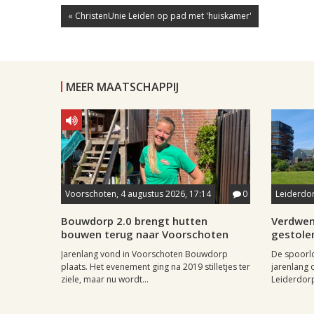
« ChristenUnie Leiden op pad met 'huiskamer'
MEER MAATSCHAPPIJ
Voorschoten, 4 augustus 2026, 17:14
0
Leiderdor
Bouwdorp 2.0 brengt hutten
Verdwen
bouwen terug naar Voorschoten
gestole
Jarenlang vond in Voorschoten Bouwdorp
De spoorl
plaats. Het evenement ging na 2019 stilletjes ter
jarenlang 
ziele, maar nu wordt...
Leiderdorp 