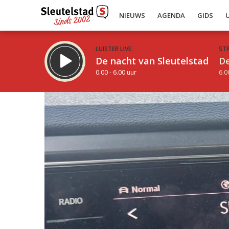
NIEUWS
AGENDA
GIDS
LUISTER LIVE:
ST
De nacht van Sleutelstad
De
0.00 - 6.00 uur
6.0
Inklappen