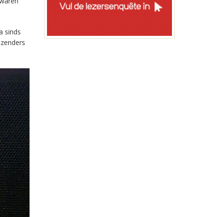
 waren
a sinds
-zenders