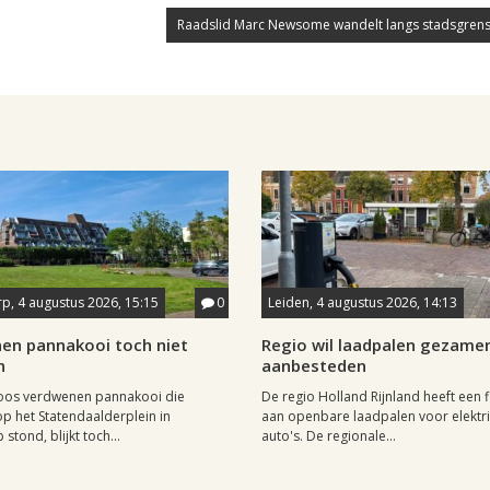
Raadslid Marc Newsome wandelt langs stadsgrens
p, 4 augustus 2026, 15:15
0
Leiden, 4 augustus 2026, 14:13
en pannakooi toch niet
Regio wil laadpalen gezamen
n
aanbesteden
oos verdwenen pannakooi die
De regio Holland Rijnland heeft een fl
op het Statendaalderplein in
aan openbare laadpalen voor elektr
stond, blijkt toch...
auto's. De regionale...