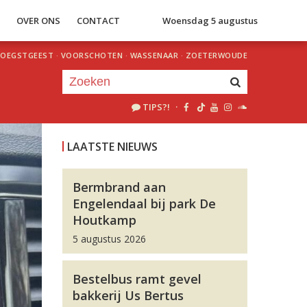
S
OVER ONS
CONTACT
Woensdag 5 augustus
OEGSTGEEST
·
VOORSCHOTEN
·
WASSENAAR
·
ZOETERWOUDE
TIPS?!
·
Je luistert nu naar
uur 1 van 0
LAATSTE NIEUWS
«
Vorig uur
Volgend uur
»
Bermbrand aan
Engelendaal bij park De
Houtkamp
5 augustus 2026
Bestelbus ramt gevel
bakkerij Us Bertus