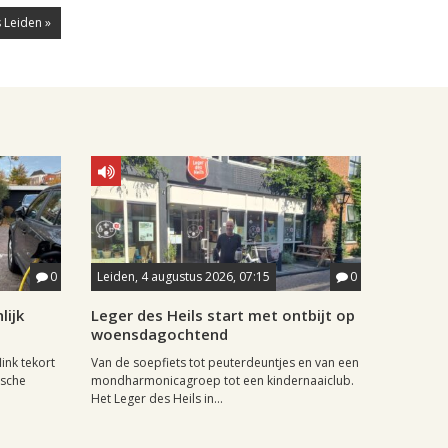
 Leiden »
0
Leiden, 4 augustus 2026, 07:15
0
lijk
Leger des Heils start met ontbijt op
woensdagochtend
ink tekort
Van de soepfiets tot peuterdeuntjes en van een
ische
mondharmonicagroep tot een kindernaaiclub.
Het Leger des Heils in...