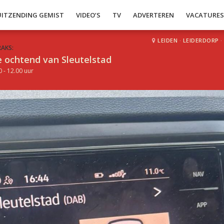
UITZENDING GEMIST
VIDEO’S
TV
ADVERTEREN
VACATURE
LEIDEN
·
LEIDERDORP
·
RAKS:
 ochtend van Sleutelstad
0 - 12.00 uur