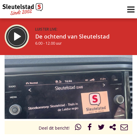
LUISTER LIVE:
De ochtend van Sleutelstad
6.00 - 12.00 uur
STRAKS:
De middag van Sleutelstad
12.00 - 18.00 uur
uur 1 van 0
Vorig uur
Volgend uur
Inklappen
Deel dit bericht!