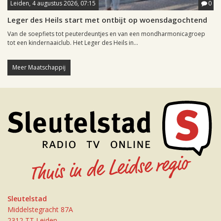
Leiden, 4 augustus 2026, 07:15
0
Leger des Heils start met ontbijt op woensdagochtend
Van de soepfiets tot peuterdeuntjes en van een mondharmonicagroep
tot een kindernaaiclub. Het Leger des Heils in...
Meer Maatschappij
Sleutelstad
Middelstegracht 87A
2312 TT Leiden