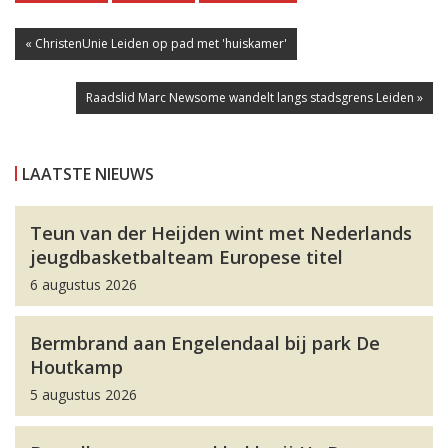
« ChristenUnie Leiden op pad met 'huiskamer'
Raadslid Marc Newsome wandelt langs stadsgrens Leiden »
LAATSTE NIEUWS
Teun van der Heijden wint met Nederlands
jeugdbasketbalteam Europese titel
6 augustus 2026
Bermbrand aan Engelendaal bij park De
Houtkamp
5 augustus 2026