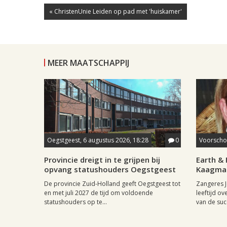
« ChristenUnie Leiden op pad met 'huiskamer'
MEER MAATSCHAPPIJ
Oegstgeest, 6 augustus 2026, 18:28
0
Voorschot
Provincie dreigt in te grijpen bij
Earth & 
opvang statushouders Oegstgeest
Kaagman
De provincie Zuid-Holland geeft Oegstgeest tot
Zangeres J
en met juli 2027 de tijd om voldoende
leeftijd ov
statushouders op te...
van de succ