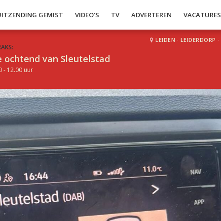
UITZENDING GEMIST
VIDEO’S
TV
ADVERTEREN
VACATURE
LEIDEN
·
LEIDERDORP
·
RAKS:
 ochtend van Sleutelstad
0 - 12.00 uur