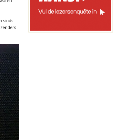
 waren
a sinds
-zenders