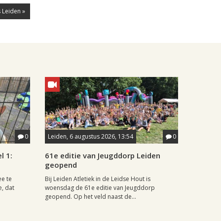
 Leiden »
0
Leiden, 6 augustus 2026, 13:54
0
l 1:
61e editie van Jeugddorp Leiden
geopend
ee te
Bij Leiden Atletiek in de Leidse Hout is
e, dat
woensdag de 61e editie van Jeugddorp
geopend. Op het veld naast de...