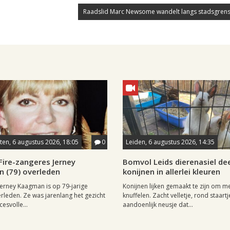
Raadslid Marc Newsome wandelt langs stadsgrens
en, 6 augustus 2026, 18:05
0
Leiden, 6 augustus 2026, 14:35
Fire-zangeres Jerney
Bomvol Leids dierenasiel dee
 (79) overleden
konijnen in allerlei kleuren
erney Kaagman is op 79-jarige
Konijnen lijken gemaakt te zijn om m
erleden. Ze was jarenlang het gezicht
knuffelen. Zacht velletje, rond staartj
esvolle...
aandoenlijk neusje dat...