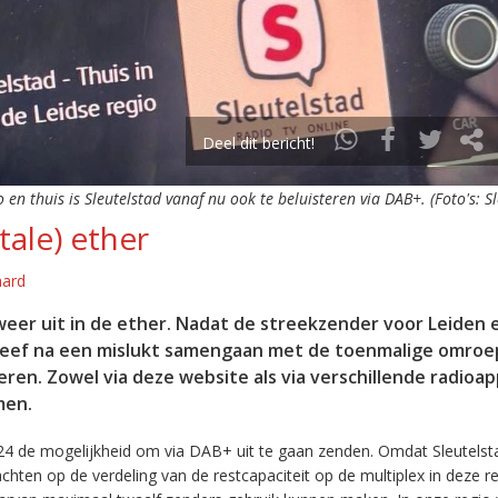
Deel dit bericht!
o en thuis is Sleutelstad vanaf nu ook te beluisteren via DAB+. (Foto's: S
tale) ether
aard
eer uit in de ether. Nadat de streekzender voor Leiden 
leef na een mislukt samengaan met de toenmalige omroep
eren. Zowel via deze website als via verschillende radioa
men.
24 de mogelijkheid om via DAB+ uit te gaan zenden. Omdat Sleutelst
en op de verdeling van de restcapaciteit op de multiplex in deze re