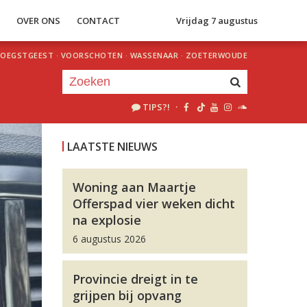
S
OVER ONS
CONTACT
Vrijdag 7 augustus
OEGSTGEEST
·
VOORSCHOTEN
·
WASSENAAR
·
ZOETERWOUDE
TIPS?!
·
Je luistert nu naar
uur 1 van 0
LAATSTE NIEUWS
«
Vorig uur
Volgend uur
»
Woning aan Maartje
Offerspad vier weken dicht
na explosie
6 augustus 2026
Provincie dreigt in te
grijpen bij opvang