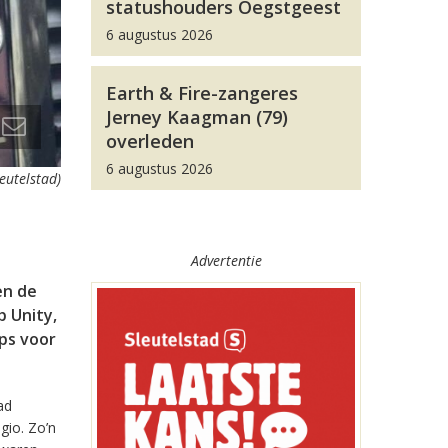
statushouders Oegstgeest
6 augustus 2026
Earth & Fire-zangeres
Jerney Kaagman (79)
overleden
6 augustus 2026
leutelstad)
Advertentie
en de
 Unity,
pps voor
ad
gio. Zo’n