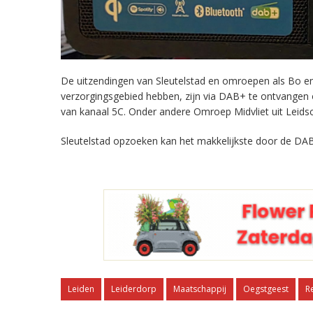
De uitzendingen van Sleutelstad en omroepen als Bo en 
verzorgingsgebied hebben, zijn via DAB+ te ontvangen
van kanaal 5C. Onder andere Omroep Midvliet uit Leids
Sleutelstad opzoeken kan het makkelijkste door de DAB
Leiden
Leiderdorp
Maatschappij
Oegstgeest
R