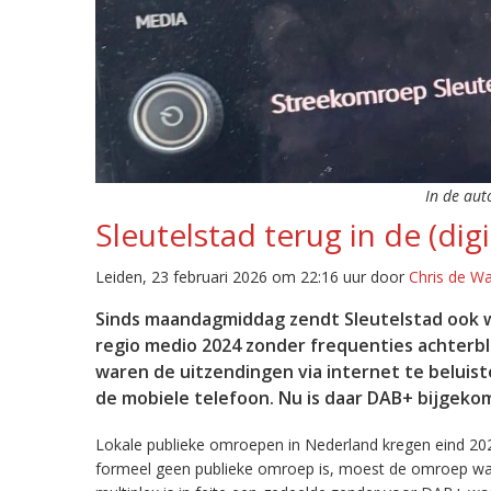
In de aut
Sleutelstad terug in de (digi
Leiden, 23 februari 2026 om 22:16 uur door
Chris de W
Sinds maandagmiddag zendt Sleutelstad ook w
regio medio 2024 zonder frequenties achterb
waren de uitzendingen via internet te beluist
de mobiele telefoon. Nu is daar DAB+ bijgeko
Lokale publieke omroepen in Nederland kregen eind 20
formeel geen publieke omroep is, moest de omroep wacht