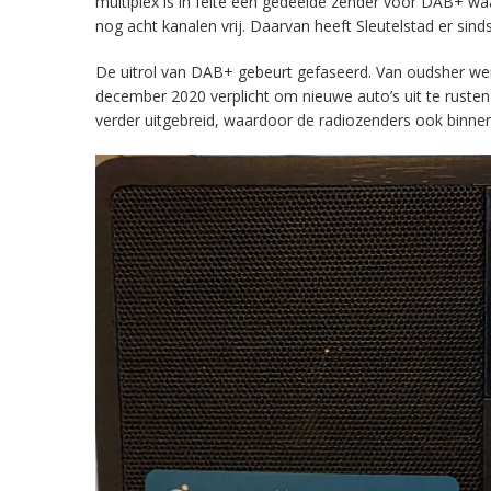
multiplex is in feite een gedeelde zender voor DAB+ w
nog acht kanalen vrij. Daarvan heeft Sleutelstad er sind
De uitrol van DAB+ gebeurt gefaseerd. Van oudsher werd 
december 2020 verplicht om nieuwe auto’s uit te rust
verder uitgebreid, waardoor de radiozenders ook binnens