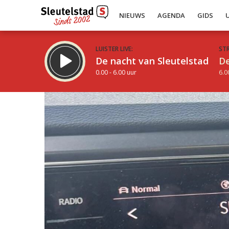
NIEUWS
AGENDA
GIDS
LUISTER LIVE:
ST
De nacht van Sleutelstad
De
0.00 - 6.00 uur
6.0
Inklappen