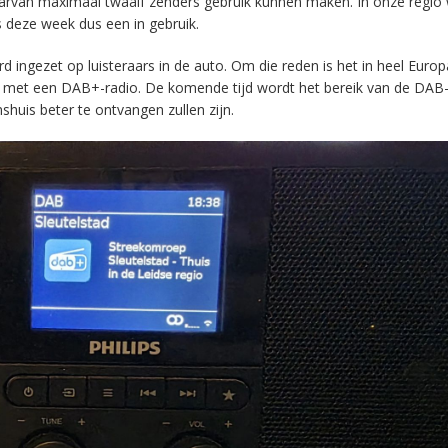
aarvan maximaal twaalf zenders gebruik kunnen maken. In onze regio
s deze week dus een in gebruik.
ingezet op luisteraars in de auto. Om die reden is het in heel Europ
en met een DAB+-radio. De komende tijd wordt het bereik van de DAB
huis beter te ontvangen zullen zijn.