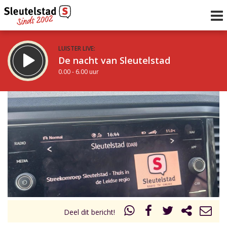
LUISTER LIVE:
De nacht van Sleutelstad
0.00 - 6.00 uur
STRAKS:
De ochtend van Sleutelstad
6.00 - 12.00 uur
uur 1 van 0
Vorig uur
Volgend uur
Inklappen
Deel dit bericht!