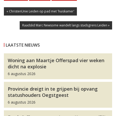
« ChristenUnie Leiden op pad met 'huiskamer'
Raadslid Marc Newsome wandelt langs stadsgrens Leiden »
LAATSTE NIEUWS
Woning aan Maartje Offerspad vier weken
dicht na explosie
6 augustus 2026
Provincie dreigt in te grijpen bij opvang
statushouders Oegstgeest
6 augustus 2026