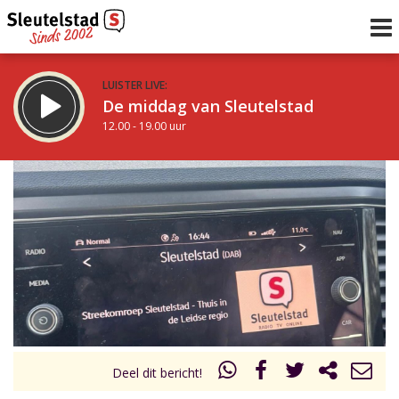
LUISTER LIVE:
De middag van Sleutelstad
12.00 - 19.00 uur
STRAKS:
De avond van Sleutelstad
19.00 - 22.00 uur
uur 1 van 0
Vorig uur
Volgend uur
Inklappen
Deel dit bericht!