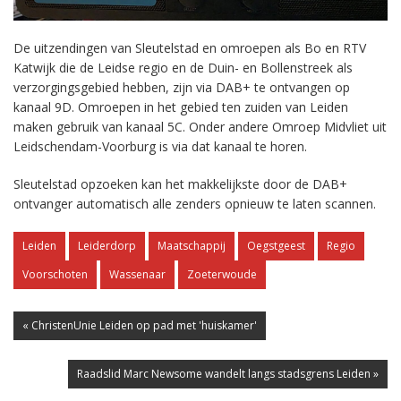
De uitzendingen van Sleutelstad en omroepen als Bo en RTV
Katwijk die de Leidse regio en de Duin- en Bollenstreek als
verzorgingsgebied hebben, zijn via DAB+ te ontvangen op
kanaal 9D. Omroepen in het gebied ten zuiden van Leiden
maken gebruik van kanaal 5C. Onder andere Omroep Midvliet uit
Leidschendam-Voorburg is via dat kanaal te horen.
Sleutelstad opzoeken kan het makkelijkste door de DAB+
ontvanger automatisch alle zenders opnieuw te laten scannen.
Leiden
Leiderdorp
Maatschappij
Oegstgeest
Regio
Voorschoten
Wassenaar
Zoeterwoude
« ChristenUnie Leiden op pad met 'huiskamer'
Raadslid Marc Newsome wandelt langs stadsgrens Leiden »