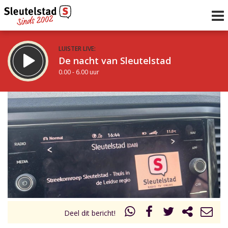
LUISTER LIVE:
De nacht van Sleutelstad
0.00 - 6.00 uur
STRAKS:
De ochtend van Sleutelstad
6.00 - 12.00 uur
uur 1 van 0
Vorig uur
Volgend uur
Inklappen
Deel dit bericht!