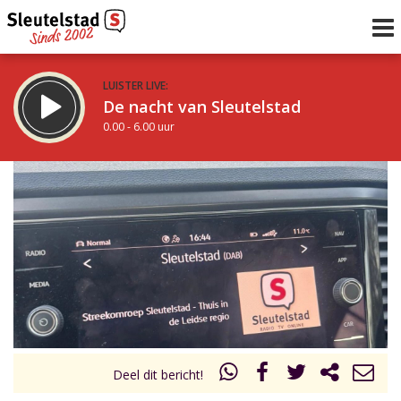
LUISTER LIVE:
De nacht van Sleutelstad
0.00 - 6.00 uur
STRAKS:
De ochtend van Sleutelstad
6.00 - 12.00 uur
uur 1 van 0
Vorig uur
Volgend uur
Inklappen
Deel dit bericht!