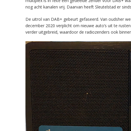
multiplex is in feite een gedeelde zender voor DAB+ w
nog acht kanalen vrij. Daarvan heeft Sleutelstad er sind
De uitrol van DAB+ gebeurt gefaseerd. Van oudsher werd 
december 2020 verplicht om nieuwe auto’s uit te rust
verder uitgebreid, waardoor de radiozenders ook binnens