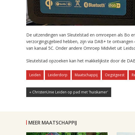
De uitzendingen van Sleutelstad en omroepen als Bo en 
verzorgingsgebied hebben, zijn via DAB+ te ontvangen
van kanaal 5C. Onder andere Omroep Midvliet uit Leids
Sleutelstad opzoeken kan het makkelijkste door de DAB
Leiden
Leiderdorp
Maatschappij
Oegstgeest
R
« ChristenUnie Leiden op pad met 'huiskamer'
MEER MAATSCHAPPIJ