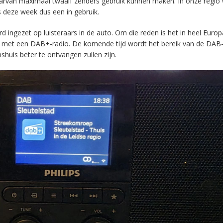
aarvan maximaal twaalf zenders gebruik kunnen maken. In onze regio
s deze week dus een in gebruik.
ingezet op luisteraars in de auto. Om die reden is het in heel Europ
en met een DAB+-radio. De komende tijd wordt het bereik van de DAB
huis beter te ontvangen zullen zijn.