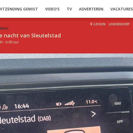
UITZENDING GEMIST
VIDEO’S
TV
ADVERTEREN
VACATURE
LEIDEN
·
LEIDERDORP
·
RAKS:
e nacht van Sleutelstad
0 - 6.00 uur