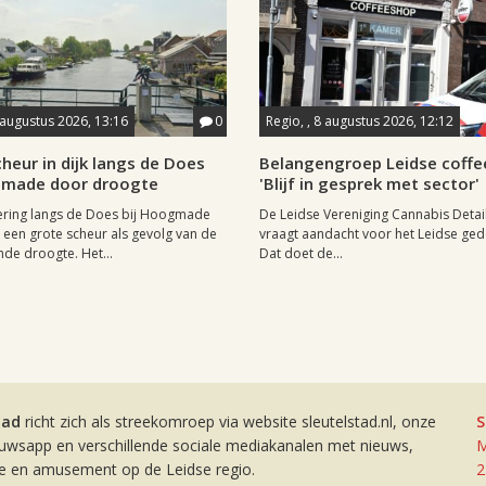
 augustus 2026, 13:16
0
Regio, , 8 augustus 2026, 12:12
heur in dijk langs de Does
Belangengroep Leidse coffe
gmade door droogte
'Blijf in gesprek met sector'
ering langs de Does bij Hoogmade
De Leidse Vereniging Cannabis Detail
een grote scheur als gevolg van de
vraagt aandacht voor het Leidse ge
de droogte. Het...
Dat doet de...
tad
richt zich als streekomroep via website sleutelstad.nl, onze
S
euwsapp en verschillende sociale mediakanalen met nieuws,
M
ie en amusement op de Leidse regio.
2