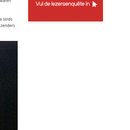
 waren
a sinds
-zenders