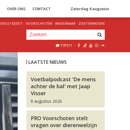
S
OVER ONS
CONTACT
Zaterdag 8 augustus
OEGSTGEEST
·
VOORSCHOTEN
·
WASSENAAR
·
ZOETERWOUDE
TIPS?!
·
Je luistert nu naar
uur 1 van 0
LAATSTE NIEUWS
«
Vorig uur
Volgend uur
»
Voetbalpodcast 'De mens
achter de bal' met Jaap
Visser
8 augustus 2026
PRO Voorschoten stelt
vragen over dierenwelzijn