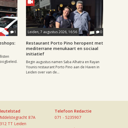
1
Leiden, 7 augustus 2026, 16:56
0
eshops:
Restaurant Porto Pino heropent met
mediterrane menukaart en sociaal
initiatief
listen
doogbeleid.
Begin augustus namen Saba Alhatra en Rayan
Younis restaurant Porto Pino aan de Haven in
Leiden over van de...
leutelstad
Telefoon Redactie
iddelstegracht 87A
071 - 5235907
312 TT Leiden