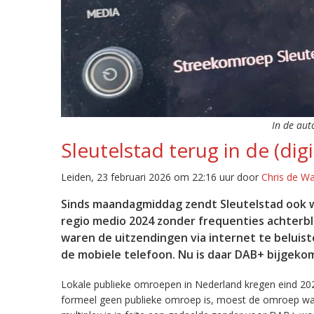
In de aut
Sleutelstad terug in de (digi
Leiden, 23 februari 2026 om 22:16 uur door
Chris de W
Sinds maandagmiddag zendt Sleutelstad ook w
regio medio 2024 zonder frequenties achterb
waren de uitzendingen via internet te beluist
de mobiele telefoon. Nu is daar DAB+ bijgeko
Lokale publieke omroepen in Nederland kregen eind 20
formeel geen publieke omroep is, moest de omroep wacht