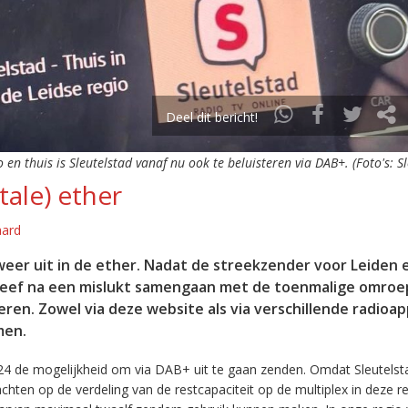
Deel dit bericht!
o en thuis is Sleutelstad vanaf nu ook te beluisteren via DAB+. (Foto's: S
tale) ether
aard
eer uit in de ether. Nadat de streekzender voor Leiden 
leef na een mislukt samengaan met de toenmalige omroep
eren. Zowel via deze website als via verschillende radioa
men.
24 de mogelijkheid om via DAB+ uit te gaan zenden. Omdat Sleutelst
en op de verdeling van de restcapaciteit op de multiplex in deze re