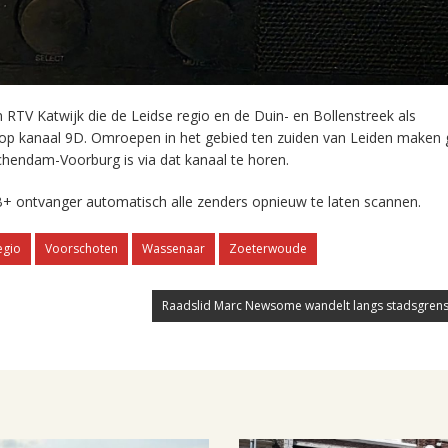
RTV Katwijk die de Leidse regio en de Duin- en Bollenstreek als
 op kanaal 9D. Omroepen in het gebied ten zuiden van Leiden maken 
chendam-Voorburg is via dat kanaal te horen.
+ ontvanger automatisch alle zenders opnieuw te laten scannen.
egio
Voorschoten
Wassenaar
Zoeterwoude
Raadslid Marc Newsome wandelt langs stadsgrens