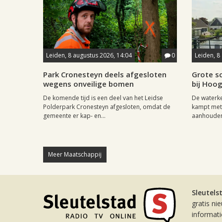
Leiden, 8 augustus 2026, 14:04
0
Leiden, 8
Park Cronesteyn deels afgesloten
Grote sc
wegens onveilige bomen
bij Hoo
De komende tijd is een deel van het Leidse
De waterk
Polderpark Cronesteyn afgesloten, omdat de
kampt met 
gemeente er kap- en...
aanhouden
Meer Maatschappij
Sleutels
gratis ni
informat