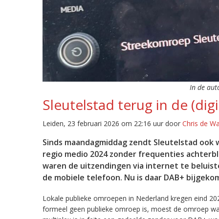
In de aut
Sleutelstad terug in de (digi
Leiden, 23 februari 2026 om 22:16 uur door
Chris de W
Sinds maandagmiddag zendt Sleutelstad ook w
regio medio 2024 zonder frequenties achterb
waren de uitzendingen via internet te beluist
de mobiele telefoon. Nu is daar DAB+ bijgeko
Lokale publieke omroepen in Nederland kregen eind 20
formeel geen publieke omroep is, moest de omroep wacht