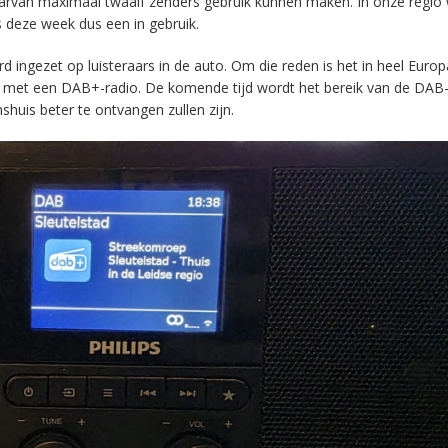
aarvan maximaal twaalf zenders gebruik kunnen maken. In onze regio
s deze week dus een in gebruik.
ingezet op luisteraars in de auto. Om die reden is het in heel Europ
en met een DAB+-radio. De komende tijd wordt het bereik van de DAB
huis beter te ontvangen zullen zijn.