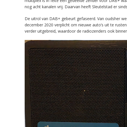
multiplex is in feite een gedeelde zender voor DAB+ w
nog acht kanalen vrij. Daarvan heeft Sleutelstad er sind
De uitrol van DAB+ gebeurt gefaseerd. Van oudsher werd 
december 2020 verplicht om nieuwe auto’s uit te rust
verder uitgebreid, waardoor de radiozenders ook binnens