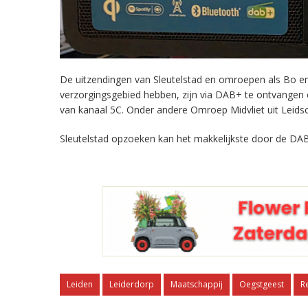
De uitzendingen van Sleutelstad en omroepen als Bo en 
verzorgingsgebied hebben, zijn via DAB+ te ontvangen
van kanaal 5C. Onder andere Omroep Midvliet uit Leids
Sleutelstad opzoeken kan het makkelijkste door de DAB
Leiden
Leiderdorp
Maatschappij
Oegstgeest
R