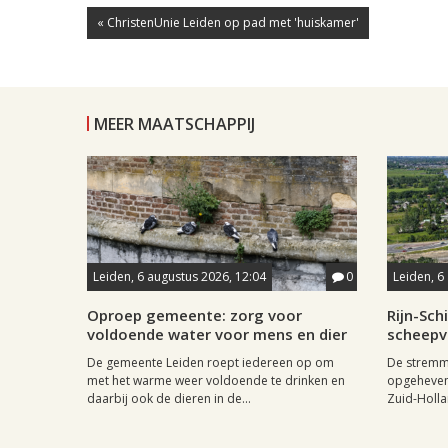
« ChristenUnie Leiden op pad met 'huiskamer'
MEER MAATSCHAPPIJ
Leiden, 6 augustus 2026, 12:04
0
Leiden, 6
Oproep gemeente: zorg voor
Rijn-Sc
voldoende water voor mens en dier
scheepv
De gemeente Leiden roept iedereen op om
De stremmi
met het warme weer voldoende te drinken en
opgeheven
daarbij ook de dieren in de...
Zuid-Holla