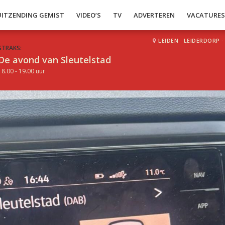
UITZENDING GEMIST
VIDEO’S
TV
ADVERTEREN
VACATURE
LEIDEN
·
LEIDERDORP
·
STRAKS:
De avond van Sleutelstad
18.00 - 19.00 uur