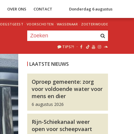
S
OVER ONS
CONTACT
Donderdag 6 augustus
OEGSTGEEST
·
VOORSCHOTEN
·
WASSENAAR
·
ZOETERWOUDE
TIPS?!
·
Je luistert nu naar
uur 1 van 0
LAATSTE NIEUWS
«
Vorig uur
Volgend uur
»
Oproep gemeente: zorg
voor voldoende water voor
mens en dier
6 augustus 2026
Rijn-Schiekanaal weer
open voor scheepvaart