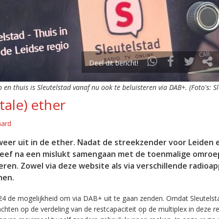
Deel dit bericht!
o en thuis is Sleutelstad vanaf nu ook te beluisteren via DAB+. (Foto's: S
tale) ether
aard
eer uit in de ether. Nadat de streekzender voor Leiden 
leef na een mislukt samengaan met de toenmalige omroep
eren. Zowel via deze website als via verschillende radioa
men.
24 de mogelijkheid om via DAB+ uit te gaan zenden. Omdat Sleutelst
en op de verdeling van de restcapaciteit op de multiplex in deze re