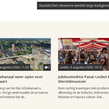
Raadslid Marc Newsome wandelt langs stadsgrens
 augustus 2026, 11:29
0
Leiden, 6 augustus 2026, 10:12
hiekanaal weer open voor
Jubileumeditie Pasar Leiden b
aart
Wereldmuseum
ng van het Rijn-Schiekanaal is
Ruim tachtig kraampjes met product
. Vorige week maakte de provincie
afkomstig uit de Indische, Indonesisc
nd bekend dat de...
Molukse en Papoea cultuur. Dat...