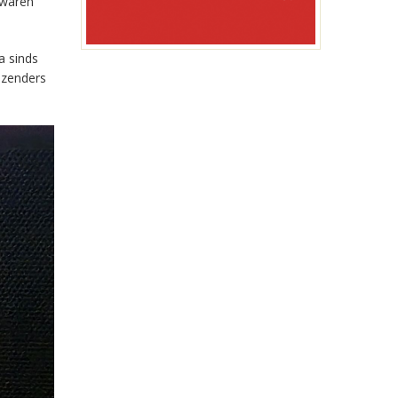
 waren
a sinds
-zenders