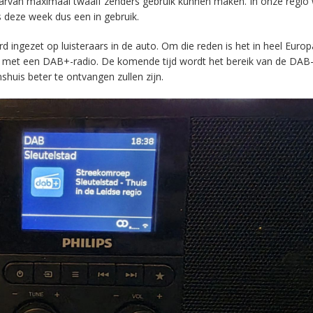
aarvan maximaal twaalf zenders gebruik kunnen maken. In onze regio
s deze week dus een in gebruik.
ingezet op luisteraars in de auto. Om die reden is het in heel Europ
en met een DAB+-radio. De komende tijd wordt het bereik van de DAB
huis beter te ontvangen zullen zijn.