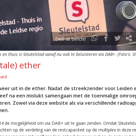
Deel dit bericht!
o en thuis is Sleutelstad vanaf nu ook te beluisteren via DAB+. (Foto's: S
tale) ether
aard
eer uit in de ether. Nadat de streekzender voor Leiden 
leef na een mislukt samengaan met de toenmalige omroep
eren. Zowel via deze website als via verschillende radioa
men.
24 de mogelijkheid om via DAB+ uit te gaan zenden. Omdat Sleutelst
en op de verdeling van de restcapaciteit op de multiplex in deze re