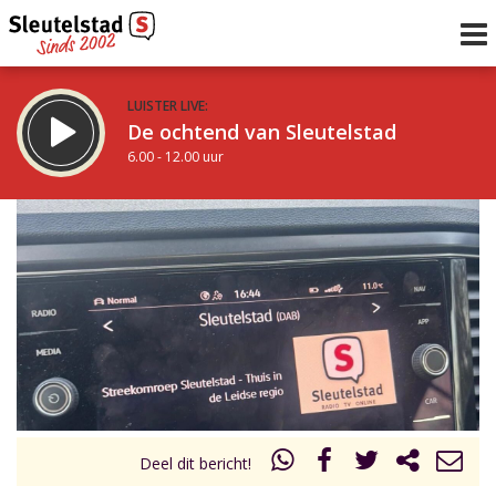
LUISTER LIVE:
De ochtend van Sleutelstad
6.00 - 12.00 uur
STRAKS:
De middag van Sleutelstad
12.00 - 18.00 uur
uur 1 van 0
Vorig uur
Volgend uur
Inklappen
Deel dit bericht!