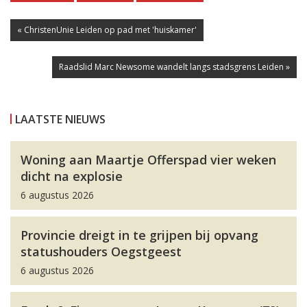
« ChristenUnie Leiden op pad met 'huiskamer'
Raadslid Marc Newsome wandelt langs stadsgrens Leiden »
LAATSTE NIEUWS
Woning aan Maartje Offerspad vier weken
dicht na explosie
6 augustus 2026
Provincie dreigt in te grijpen bij opvang
statushouders Oegstgeest
6 augustus 2026