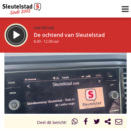
LUISTER LIVE:
De ochtend van Sleutelstad
6.00 - 12.00 uur
STRAKS:
De middag van Sleutelstad
12.00 - 18.00 uur
uur 1 van 0
Vorig uur
Volgend uur
Inklappen
Deel dit bericht!