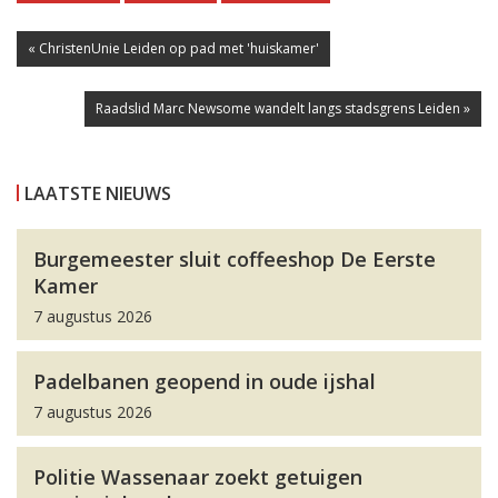
« ChristenUnie Leiden op pad met 'huiskamer'
Raadslid Marc Newsome wandelt langs stadsgrens Leiden »
LAATSTE NIEUWS
Burgemeester sluit coffeeshop De Eerste
Kamer
7 augustus 2026
Padelbanen geopend in oude ijshal
7 augustus 2026
Politie Wassenaar zoekt getuigen