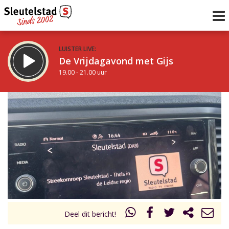
LUISTER LIVE:
De Vrijdagavond met Gijs
19.00 - 21.00 uur
STRAKS:
De avond van Sleutelstad
21.00 - 0.00 uur
uur 1 van 0
Vorig uur
Volgend uur
Inklappen
Deel dit bericht!