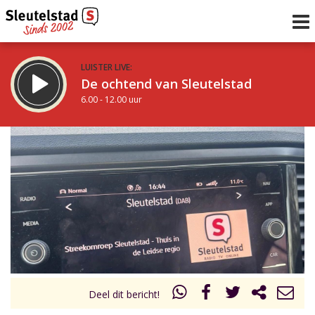
LUISTER LIVE:
De ochtend van Sleutelstad
6.00 - 12.00 uur
STRAKS:
De middag van Sleutelstad
12.00 - 17.00 uur
uur 1 van 0
Vorig uur
Volgend uur
Inklappen
Deel dit bericht!