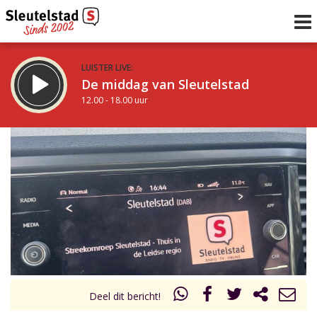
LUISTER LIVE:
De middag van Sleutelstad
12.00 - 18.00 uur
STRAKS:
De avond van Sleutelstad
18.00 - 19.00 uur
uur 1 van 0
Vorig uur
Volgend uur
Inklappen
Deel dit bericht!