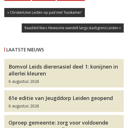
« ChristenUnie Leiden op pad met 'huiskamer'
Raadslid Marc Newsome wandelt langs stadsgrens Leiden »
LAATSTE NIEUWS
Bomvol Leids dierenasiel deel 1: konijnen in
allerlei kleuren
6 augustus 2026
61e editie van Jeugddorp Leiden geopend
6 augustus 2026
Oproep gemeente: zorg voor voldoende