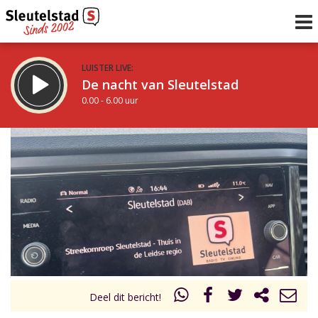
LUISTER LIVE:
De nacht van Sleutelstad
0.00 - 6.00 uur
STRAKS:
De ochtend van Sleutelstad
6.00 - 12.00 uur
uur 1 van 0
Vorig uur
Volgend uur
Inklappen
Deel dit bericht!