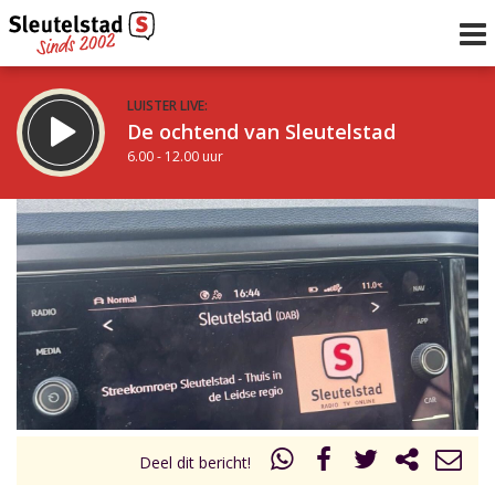
LUISTER LIVE:
De ochtend van Sleutelstad
6.00 - 12.00 uur
STRAKS:
De middag van Sleutelstad
12.00 - 17.00 uur
uur 1 van 0
Vorig uur
Volgend uur
Inklappen
Deel dit bericht!