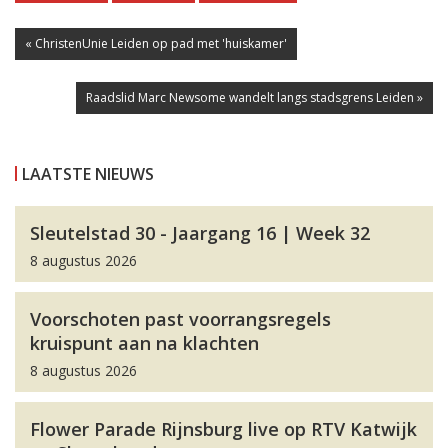
« ChristenUnie Leiden op pad met 'huiskamer'
Raadslid Marc Newsome wandelt langs stadsgrens Leiden »
LAATSTE NIEUWS
Sleutelstad 30 - Jaargang 16 | Week 32
8 augustus 2026
Voorschoten past voorrangsregels
kruispunt aan na klachten
8 augustus 2026
Flower Parade Rijnsburg live op RTV Katwijk