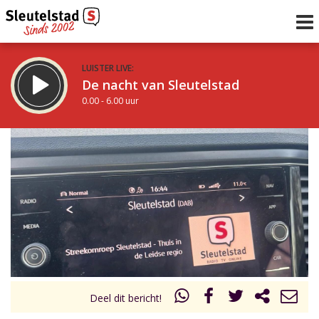
LUISTER LIVE:
De nacht van Sleutelstad
0.00 - 6.00 uur
STRAKS:
De ochtend van Sleutelstad
6.00 - 12.00 uur
uur 1 van 0
Vorig uur
Volgend uur
Inklappen
Deel dit bericht!