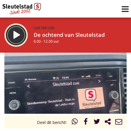
LUISTER LIVE:
De ochtend van Sleutelstad
6.00 - 12.00 uur
STRAKS:
De middag van Sleutelstad
12.00 - 19.00 uur
uur 1 van 0
Vorig uur
Volgend uur
Inklappen
Deel dit bericht!