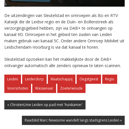
De uitzendingen van Sleutelstad en omroepen als Bo en RTV
Katwijk die de Leidse regio en de Duin- en Bollenstreek als
verzorgingsgebied hebben, zijn via DAB+ te ontvangen op
kanaal 9D. Omroepen in het gebied ten zuiden van Leiden
maken gebruik van kanaal 5C. Onder andere Omroep Midvliet uit
Leidschendam-Voorburg is via dat kanaal te horen.
Sleutelstad opzoeken kan het makkelijkste door de DAB+
ontvanger automatisch alle zenders opnieuw te laten scannen.
Leiden
Leiderdorp
Maatschappij
Oegstgeest
Regio
Voorschoten
Wassenaar
Zoeterwoude
« ChristenUnie Leiden op pad met 'huiskamer'
Raadslid Marc Newsome wandelt langs stadsgrens Leiden »