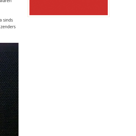
 waren
a sinds
-zenders