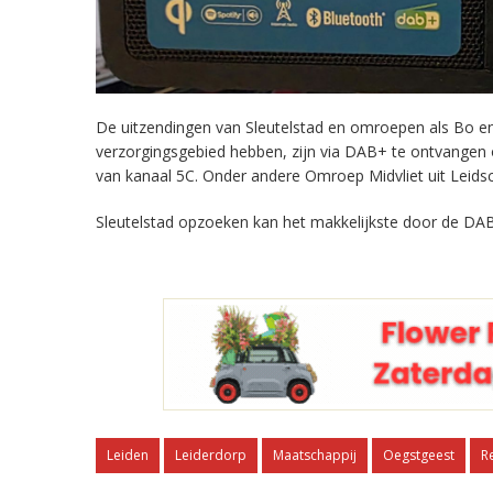
De uitzendingen van Sleutelstad en omroepen als Bo en 
verzorgingsgebied hebben, zijn via DAB+ te ontvangen
van kanaal 5C. Onder andere Omroep Midvliet uit Leids
Sleutelstad opzoeken kan het makkelijkste door de DAB
Leiden
Leiderdorp
Maatschappij
Oegstgeest
R