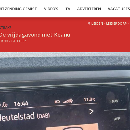
UITZENDING GEMIST
VIDEO’S
TV
ADVERTEREN
VACATURE
LEIDEN
·
LEIDERDORP
·
STRAKS:
De vrijdagavond met Keanu
18.00 - 19.00 uur