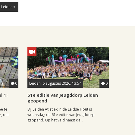
 Leiden »
0
Leiden, 6 augustus 2026, 13:54
0
l 1:
61e editie van Jeugddorp Leiden
geopend
ee te
Bij Leiden Atletiek in de Leidse Hout is
e, dat
woensdag de 61e editie van Jeugddorp
geopend. Op het veld naast de...