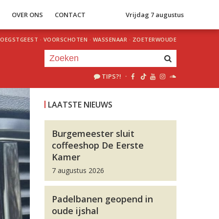
S
OVER ONS
CONTACT
Vrijdag 7 augustus
OEGSTGEEST
·
VOORSCHOTEN
·
WASSENAAR
·
ZOETERWOUDE
TIPS?!
·
Je luistert nu naar
uur 1 van 0
LAATSTE NIEUWS
«
Vorig uur
Volgend uur
»
Burgemeester sluit
coffeeshop De Eerste
Kamer
7 augustus 2026
Padelbanen geopend in
oude ijshal