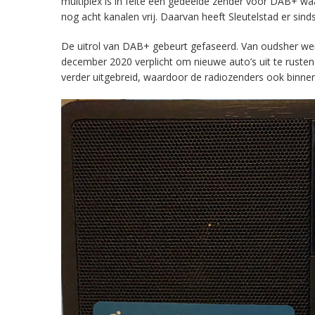
multiplex is in feite een gedeelde zender voor DAB+ w
nog acht kanalen vrij. Daarvan heeft Sleutelstad er sind
De uitrol van DAB+ gebeurt gefaseerd. Van oudsher werd 
december 2020 verplicht om nieuwe auto’s uit te rust
verder uitgebreid, waardoor de radiozenders ook binnens