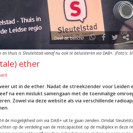
Deel dit bericht!
o en thuis is Sleutelstad vanaf nu ook te beluisteren via DAB+. (Foto's: S
tale) ether
aard
eer uit in de ether. Nadat de streekzender voor Leiden 
leef na een mislukt samengaan met de toenmalige omroep
eren. Zowel via deze website als via verschillende radioa
men.
24 de mogelijkheid om via DAB+ uit te gaan zenden. Omdat Sleutelst
en op de verdeling van de restcapaciteit op de multiplex in deze re