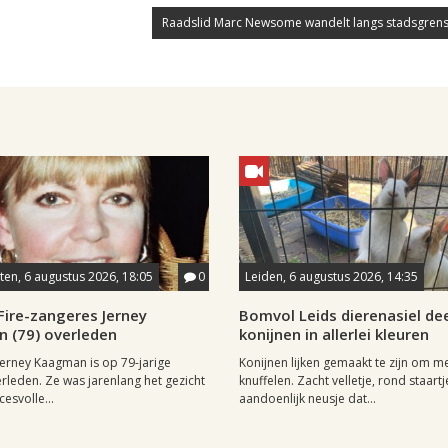
Raadslid Marc Newsome wandelt langs stadsgrens
en, 6 augustus 2026, 18:05
0
Leiden, 6 augustus 2026, 14:35
Fire-zangeres Jerney
Bomvol Leids dierenasiel dee
 (79) overleden
konijnen in allerlei kleuren
erney Kaagman is op 79-jarige
Konijnen lijken gemaakt te zijn om m
erleden. Ze was jarenlang het gezicht
knuffelen. Zacht velletje, rond staartj
esvolle...
aandoenlijk neusje dat...