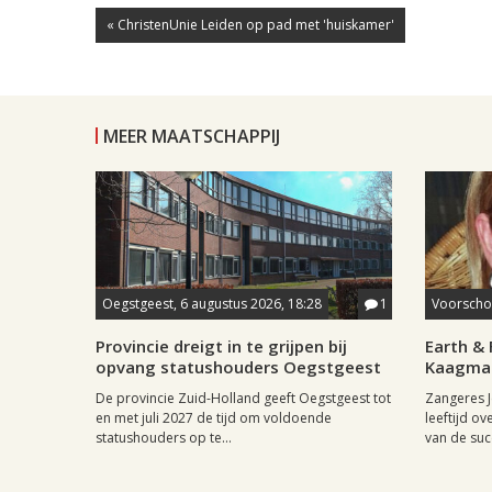
« ChristenUnie Leiden op pad met 'huiskamer'
MEER MAATSCHAPPIJ
Oegstgeest, 6 augustus 2026, 18:28
1
Voorschot
Provincie dreigt in te grijpen bij
Earth & 
opvang statushouders Oegstgeest
Kaagman
De provincie Zuid-Holland geeft Oegstgeest tot
Zangeres J
en met juli 2027 de tijd om voldoende
leeftijd ov
statushouders op te...
van de succ