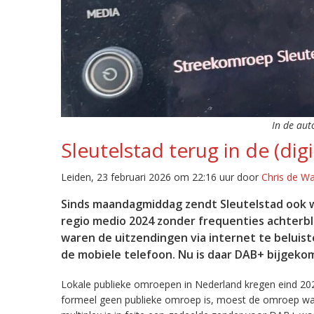
In de aut
Sleutelstad terug in de (digi
Leiden, 23 februari 2026 om 22:16 uur door
Chris de W
Sinds maandagmiddag zendt Sleutelstad ook w
regio medio 2024 zonder frequenties achterb
waren de uitzendingen via internet te beluist
de mobiele telefoon. Nu is daar DAB+ bijgeko
Lokale publieke omroepen in Nederland kregen eind 20
formeel geen publieke omroep is, moest de omroep wacht