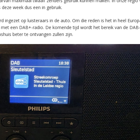
aarvan maximaal twaalf zenders gebruik kunnen maken. In onze regio
s deze week dus een in gebruik.
ingezet op luisteraars in de auto. Om die reden is het in heel Europ
en met een DAB+-radio. De komende tijd wordt het bereik van de DAB
huis beter te ontvangen zullen zijn.