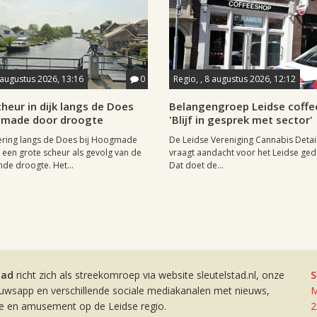
 augustus 2026, 13:16
0
Regio, , 8 augustus 2026, 12:12
heur in dijk langs de Does
Belangengroep Leidse coffe
gmade door droogte
'Blijf in gesprek met sector'
ering langs de Does bij Hoogmade
De Leidse Vereniging Cannabis Detail
een grote scheur als gevolg van de
vraagt aandacht voor het Leidse ge
de droogte. Het...
Dat doet de...
tad
richt zich als streekomroep via website sleutelstad.nl, onze
S
euwsapp en verschillende sociale mediakanalen met nieuws,
M
ie en amusement op de Leidse regio.
2