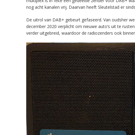
multiplex is in feite een gedeelde zender voor DAB+ w
nog acht kanalen vrij. Daarvan heeft Sleutelstad er sind
De uitrol van DAB+ gebeurt gefaseerd. Van oudsher werd 
december 2020 verplicht om nieuwe auto’s uit te rust
verder uitgebreid, waardoor de radiozenders ook binnens