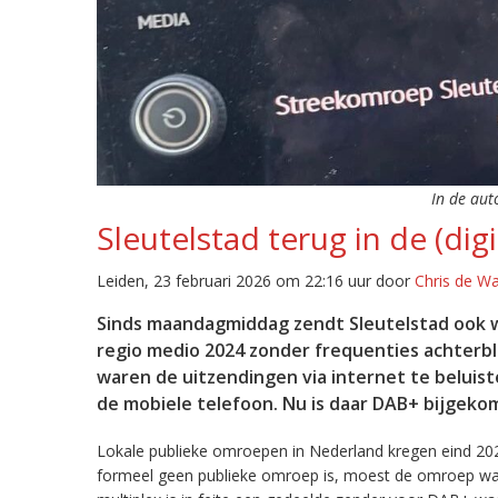
In de aut
Sleutelstad terug in de (digi
Leiden, 23 februari 2026 om 22:16 uur door
Chris de W
Sinds maandagmiddag zendt Sleutelstad ook w
regio medio 2024 zonder frequenties achterb
waren de uitzendingen via internet te beluist
de mobiele telefoon. Nu is daar DAB+ bijgeko
Lokale publieke omroepen in Nederland kregen eind 20
formeel geen publieke omroep is, moest de omroep wacht