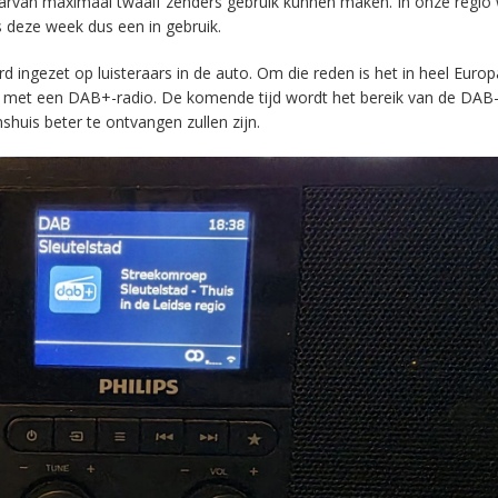
aarvan maximaal twaalf zenders gebruik kunnen maken. In onze regio
s deze week dus een in gebruik.
ingezet op luisteraars in de auto. Om die reden is het in heel Europ
en met een DAB+-radio. De komende tijd wordt het bereik van de DAB
huis beter te ontvangen zullen zijn.