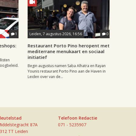
1
Leiden, 7 augustus 2026, 16:56
0
eshops:
Restaurant Porto Pino heropent met
mediterrane menukaart en sociaal
initiatief
listen
doogbeleid.
Begin augustus namen Saba Alhatra en Rayan
Younis restaurant Porto Pino aan de Haven in
Leiden over van de...
leutelstad
Telefoon Redactie
iddelstegracht 87A
071 - 5235907
312 TT Leiden