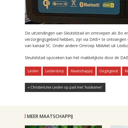
De uitzendingen van Sleutelstad en omroepen als Bo en 
verzorgingsgebied hebben, zijn via DAB+ te ontvangen
van kanaal 5C. Onder andere Omroep Midvliet uit Leids
Sleutelstad opzoeken kan het makkelijkste door de DAB
Leiden
Leiderdorp
Maatschappij
Oegstgeest
R
« ChristenUnie Leiden op pad met 'huiskamer'
MEER MAATSCHAPPIJ