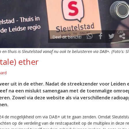
Deel dit bericht!
o en thuis is Sleutelstad vanaf nu ook te beluisteren via DAB+. (Foto's: S
tale) ether
aard
eer uit in de ether. Nadat de streekzender voor Leiden 
leef na een mislukt samengaan met de toenmalige omroep
eren. Zowel via deze website als via verschillende radioa
men.
24 de mogelijkheid om via DAB+ uit te gaan zenden. Omdat Sleutelst
en op de verdeling van de restcapaciteit op de multiplex in deze re