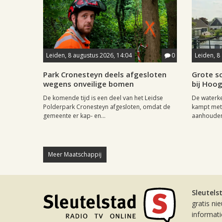
Leiden, 8 augustus 2026, 14:04
0
Leiden, 8
Park Cronesteyn deels afgesloten
Grote sc
wegens onveilige bomen
bij Hoo
De komende tijd is een deel van het Leidse
De waterk
Polderpark Cronesteyn afgesloten, omdat de
kampt met 
gemeente er kap- en...
aanhouden
Meer Maatschappij
Sleutels
gratis ni
informat