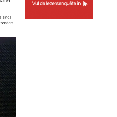
 waren
a sinds
-zenders