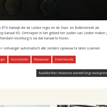
RTV Katwijk die de Leidse regio en de Duin- en Bollenstreek als
 op kanaal 9D. Omroepen in het gebied ten zuiden van Leiden maken 
chendam-Voorburg is via dat kanaal te horen.
+ ontvanger automatisch alle zenders opnieuw te laten scannen.
egio
Voorschoten
Wassenaar
Zoeterwoude
Raadslid Marc Newsome wandelt langs stadsgrens