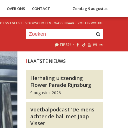
S
OVER ONS
CONTACT
Zondag 9 augustus
OEGSTGEEST
·
VOORSCHOTEN
·
WASSENAAR
·
ZOETERWOUDE
TIPS?!
·
Je luistert nu naar
uur 1 van 0
LAATSTE NIEUWS
«
Vorig uur
Volgend uur
»
Herhaling uitzending
Flower Parade Rijnsburg
9 augustus 2026
Voetbalpodcast 'De mens
achter de bal' met Jaap
Visser