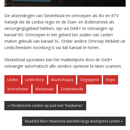
De uitzendingen van Sleutelstad en omroepen als Bo en RTV
Katwijk die de Leidse regio en de Duin- en Bollenstreek als
verzorgingsgebied hebben, zijn via DAB+ te ontvangen op
kanaal 9D. Omroepen in het gebied ten zuiden van Leiden
maken gebruik van kanaal 5C. Onder andere Omroep Midvliet uit
Leidschendam-Voorburg is via dat kanaal te horen.
Sleutelstad opzoeken kan het makkelijkste door de DAB+
ontvanger automatisch alle zenders opnieuw te laten scannen.
Leiden
Leiderdorp
Maatschappij
Oegstgeest
Regio
Voorschoten
Wassenaar
Zoeterwoude
« ChristenUnie Leiden op pad met 'huiskamer'
Raadslid Marc Newsome wandelt langs stadsgrens Leiden »