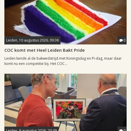
Leiden, 10 augustus 2026, 09:36
0
COC komt met Heel Leiden Bakt Pride
Leiden kende al de bakwedstrijd met Koningsdag en Pi-dag, maar daar
komt nu een competitie bij. Het COC...
Leiden, 9 augustus 2026, 20:49
0