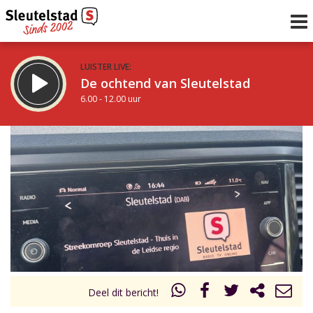
LUISTER LIVE:
De ochtend van Sleutelstad
6.00 - 12.00 uur
STRAKS:
De middag van Sleutelstad
12.00 - 18.00 uur
uur 1 van 0
Vorig uur
Volgend uur
Inklappen
Deel dit bericht!