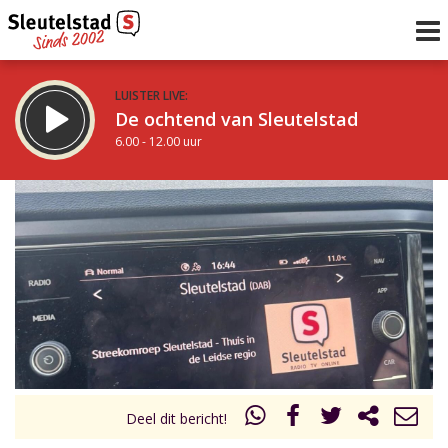
LUISTER LIVE:
De ochtend van Sleutelstad
6.00 - 12.00 uur
STRAKS:
De middag van Sleutelstad
12.00 - 17.00 uur
uur 1 van 0
Vorig uur
Volgend uur
Inklappen
Deel dit bericht!