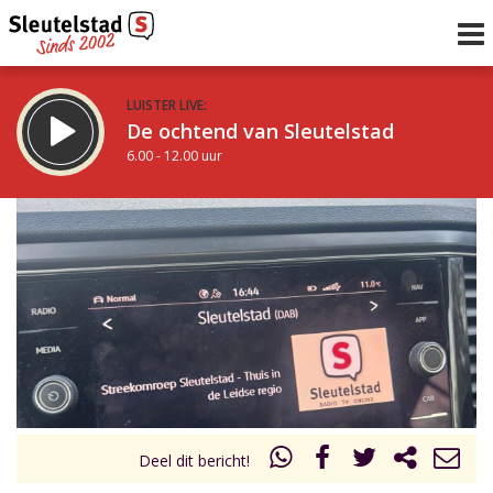
LUISTER LIVE:
De ochtend van Sleutelstad
6.00 - 12.00 uur
STRAKS:
De middag van Sleutelstad
12.00 - 17.00 uur
uur 1 van 0
Vorig uur
Volgend uur
Inklappen
Deel dit bericht!