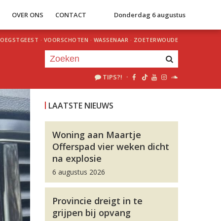
S
OVER ONS
CONTACT
Donderdag 6 augustus
OEGSTGEEST
·
VOORSCHOTEN
·
WASSENAAR
·
ZOETERWOUDE
TIPS?!
·
Je luistert nu naar
uur 1 van 0
LAATSTE NIEUWS
«
Vorig uur
Volgend uur
»
Woning aan Maartje
Offerspad vier weken dicht
na explosie
6 augustus 2026
Provincie dreigt in te
grijpen bij opvang