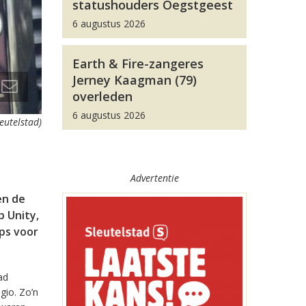
statushouders Oegstgeest
6 augustus 2026
Earth & Fire-zangeres
Jerney Kaagman (79)
overleden
6 augustus 2026
leutelstad)
Advertentie
en de
 Unity,
pps voor
ad
gio. Zo’n