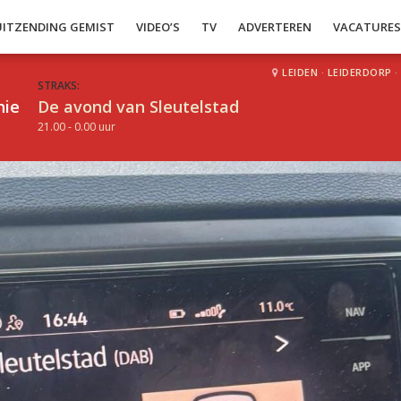
UITZENDING GEMIST
VIDEO’S
TV
ADVERTEREN
VACATURE
LEIDEN
·
LEIDERDORP
·
STRAKS:
hie
De avond van Sleutelstad
21.00 - 0.00 uur