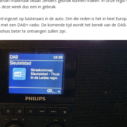
aarvan maximaal twaalf zenders gebruik kunnen maken. In onze regio
s deze week dus een in gebruik.
ingezet op luisteraars in de auto. Om die reden is het in heel Europ
en met een DAB+-radio. De komende tijd wordt het bereik van de DAB
huis beter te ontvangen zullen zijn.