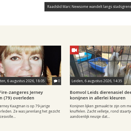
Raadslid Marc Newsome wandelt langs stadsgrens
en, 6 augustus 2026, 18:05
0
Leiden, 6 augustus 2026, 14:35
Fire-zangeres Jerney
Bomvol Leids dierenasiel dee
 (79) overleden
konijnen in allerlei kleuren
erney Kaagman is op 79-jarige
Konijnen lijken gemaakt te zijn om m
erleden. Ze was jarenlang het gezicht
knuffelen. Zacht velletje, rond staartj
esvolle...
aandoenlijk neusje dat...