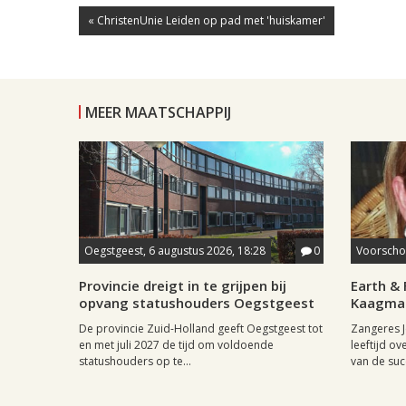
« ChristenUnie Leiden op pad met 'huiskamer'
MEER MAATSCHAPPIJ
Oegstgeest, 6 augustus 2026, 18:28
0
Voorschot
Provincie dreigt in te grijpen bij
Earth & 
opvang statushouders Oegstgeest
Kaagman
De provincie Zuid-Holland geeft Oegstgeest tot
Zangeres J
en met juli 2027 de tijd om voldoende
leeftijd ov
statushouders op te...
van de succ