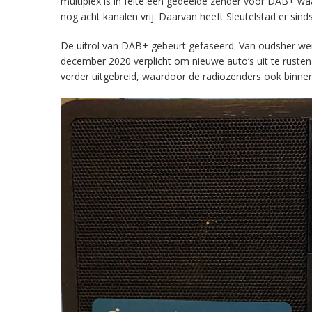
multiplex is in feite een gedeelde zender voor DAB+ w
nog acht kanalen vrij. Daarvan heeft Sleutelstad er sind
De uitrol van DAB+ gebeurt gefaseerd. Van oudsher werd 
december 2020 verplicht om nieuwe auto’s uit te rust
verder uitgebreid, waardoor de radiozenders ook binnens