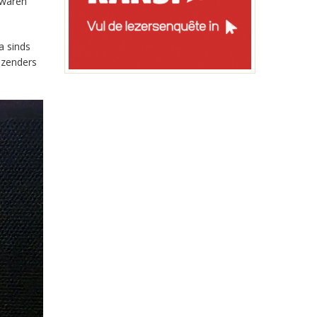
 waren
a sinds
-zenders