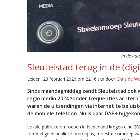
In de aut
Sleutelstad terug in de (digi
Leiden, 23 februari 2026 om 22:16 uur door
Chris de W
Sinds maandagmiddag zendt Sleutelstad ook w
regio medio 2024 zonder frequenties achterb
waren de uitzendingen via internet te beluist
de mobiele telefoon. Nu is daar DAB+ bijgeko
Lokale publieke omroepen in Nederland kregen eind 20
formeel geen publieke omroep is, moest de omroep wacht