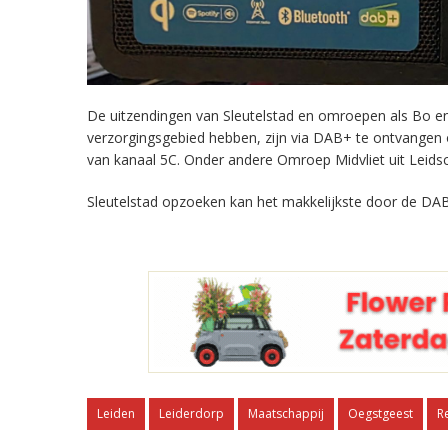
De uitzendingen van Sleutelstad en omroepen als Bo en 
verzorgingsgebied hebben, zijn via DAB+ te ontvangen
van kanaal 5C. Onder andere Omroep Midvliet uit Leids
Sleutelstad opzoeken kan het makkelijkste door de DAB
Leiden
Leiderdorp
Maatschappij
Oegstgeest
R