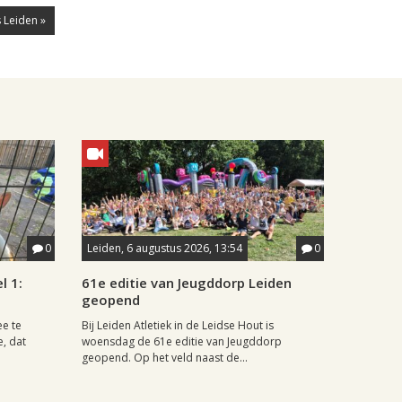
 Leiden »
0
Leiden, 6 augustus 2026, 13:54
0
l 1:
61e editie van Jeugddorp Leiden
geopend
ee te
Bij Leiden Atletiek in de Leidse Hout is
e, dat
woensdag de 61e editie van Jeugddorp
geopend. Op het veld naast de...