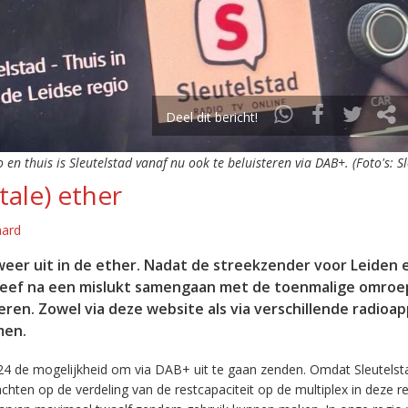
Deel dit bericht!
o en thuis is Sleutelstad vanaf nu ook te beluisteren via DAB+. (Foto's: S
tale) ether
aard
eer uit in de ether. Nadat de streekzender voor Leiden 
leef na een mislukt samengaan met de toenmalige omroep
eren. Zowel via deze website als via verschillende radioa
men.
24 de mogelijkheid om via DAB+ uit te gaan zenden. Omdat Sleutelst
en op de verdeling van de restcapaciteit op de multiplex in deze re