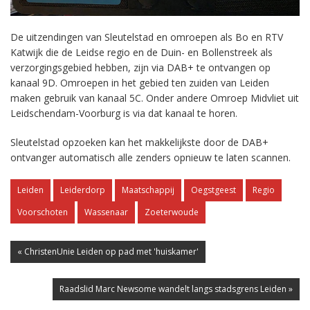
De uitzendingen van Sleutelstad en omroepen als Bo en RTV
Katwijk die de Leidse regio en de Duin- en Bollenstreek als
verzorgingsgebied hebben, zijn via DAB+ te ontvangen op
kanaal 9D. Omroepen in het gebied ten zuiden van Leiden
maken gebruik van kanaal 5C. Onder andere Omroep Midvliet uit
Leidschendam-Voorburg is via dat kanaal te horen.
Sleutelstad opzoeken kan het makkelijkste door de DAB+
ontvanger automatisch alle zenders opnieuw te laten scannen.
Leiden
Leiderdorp
Maatschappij
Oegstgeest
Regio
Voorschoten
Wassenaar
Zoeterwoude
« ChristenUnie Leiden op pad met 'huiskamer'
Raadslid Marc Newsome wandelt langs stadsgrens Leiden »