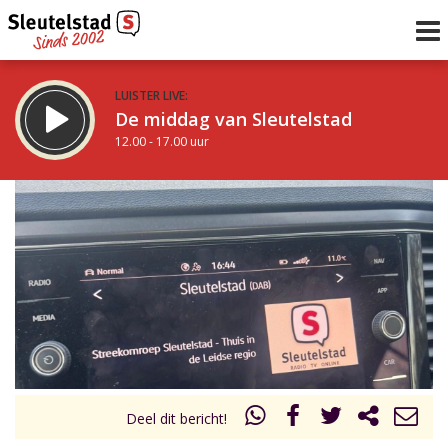
LUISTER LIVE:
De middag van Sleutelstad
12.00 - 17.00 uur
STRAKS:
Sleutelstad 30
17.00 - 19.00 uur
uur 1 van 0
Vorig uur
Volgend uur
Inklappen
Deel dit bericht!