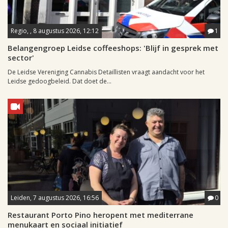
Regio, , 8 augustus 2026, 12:12
1
Belangengroep Leidse coffeeshops: 'Blijf in gesprek met
sector'
De Leidse Vereniging Cannabis Detaillisten vraagt aandacht voor het
Leidse gedoogbeleid. Dat doet de...
Leiden, 7 augustus 2026, 16:56
0
Restaurant Porto Pino heropent met mediterrane
menukaart en sociaal initiatief